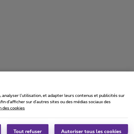
nalyser l’utilisation, et adapter leurs contenus et publicités sur
in d’afficher sur d'autres sites ou des médias sociaux des
n des cookies
rrier & Wholesale Solutions
oximus Group
|
Telindus
Tout refuser
Autoriser tous les cookies