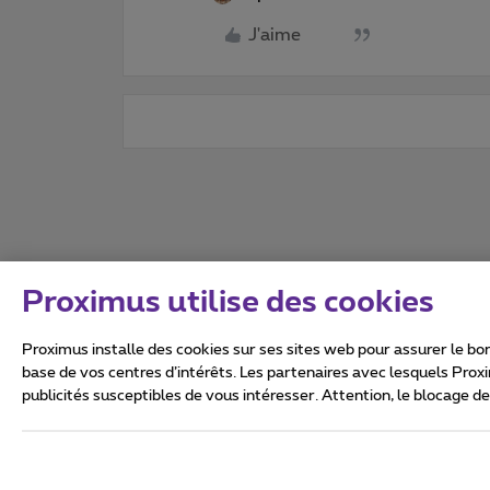
J'aime
Proximus utilise des cookies
Proximus installe des cookies sur ses sites web pour assurer le bon
base de vos centres d’intérêts. Les partenaires avec lesquels Prox
publicités susceptibles de vous intéresser. Attention, le blocage d
Tous droits réservés. ©
2026
Conditions générales, info 
Vie privée
Politique de ge
Ce site a été créé et est gér
Boulevard du Roi Albert II 27