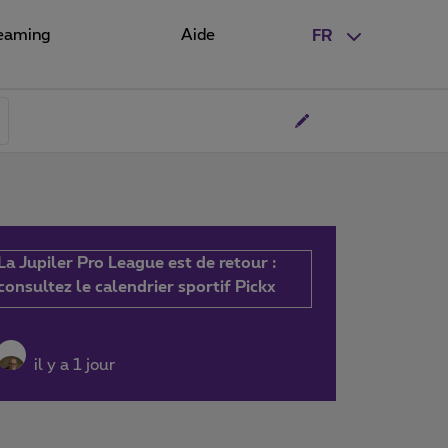
eaming
Aide
FR
La Jupiler Pro League est de retour :
consultez le calendrier sportif Pickx
il y a 1 jour