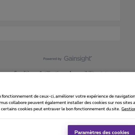
Conditions d'utilisation
Accessibility statement
 fonctionnement de ceux-ci, améliorer votre expérience de navigation, a
imus collabore peuvent également installer des cookies sur nos sites af
e certains cookies peut entraver le bon fonctionnement du site.
Gestio
Proximus
consommateur
Liste des prix et tarifs
Accessibilité
stion des cookies
Cookie manager
Coordonnées de l’entreprise
Ca
é conformément au droit belge.
Pr
Paramètres des cookies
 - B-1030 Bruxelles.