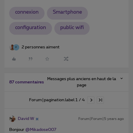
connexion
Smartphone
configuration
public wifi
2 personnes aiment
F
Messages plus anciens en haut de la
87 commentaires
page
Forum|pagination.label 1 / 4
David W
Forum|Forum|5 years ago
Bonjour
@Mikadose007