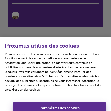
Proximus utilise des cookies
Proximus installe des cookies sur ses sites web pour assurer le bon
Conditions d'utilisation
Accessibility statement
fonctionnement de ceux-ci, améliorer votre expérience de
navigation, analyser l’utilisation, et adapter leurs contenus et
publicités sur base de vos centres d’intérêts. Les partenaires avec
lesquels Proximus collabore peuvent également installer des
cookies sur nos sites afin d’afficher sur d'autres sites ou des médias
sociaux des publicités susceptibles de vous intéresser. Attention, le
Tous droits réservés. ©
2026
Proximus
blocage de certains cookies peut entraver le bon fonctionnement du
site.
Gestion des cookies
Conditions générales, info consommateur
Liste des prix et tarifs
Accessibilité
Vie privée
Politique de gestion des cookies
Cookie manager
Coordonnées de l’entreprise
Paramètres des cookies