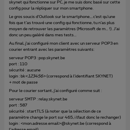
skynet qui fonctionne sur PC, je me suis donc basé sur cette
config pour la répliquer sur mon smartphone.
Le gros soucis d’Outlook sur le smartphone, , c’est qu’une
fois que t’as trouvé une config qui fonctionne, tu n’as plus
moyen de retrouver les paramètres (Microsoft de m… !). J’ai
donc un peu galéré dans mes tests...
Au final, j’ai configuré mon client avec un serveur POP3 en
courier entrant avec les paramètres suivants:
serveur POP3 : pop.skynet.be
port : 110
sécurité : aucune
login : bk<
123456>
(correspond à l’identifiant SKYNET)
+ mot de passe
Pour le courier sortant, j’ai configuré comme suit :
serveur SMTP : relay.skynet.be
port : 587
sécurité : startTLS (à noter que la sélection de ce
paramètre change le port sur 465, i lfaut donc le rechanger)
login : <mon.adresse.email>@skynet.be (correspond à
l’adresse email)