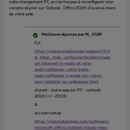
suite changement PC, je n’arrive pas à reconfigurer mon
compte skynet sur Outlook , Office 2019; d’avance merci
de votre aide
Meilleure réponse par
M_016F
Fyi:
https://www.proximus.be/support/fr/i
d_sfaqr_mail_config/particuliers/supp
ort/internet/e-mails-et-site-
web/configurer-votre-boite-
mail/configurer-l-email-sur-votre-
gsm-tablette-ou-ordinateur.html
skynet - autre app sur PC - outlook
2016 (+/- 2019)
&
accoutn setup
https://www.dummies.com/software/
microsoft-office/outlook/whats-new-