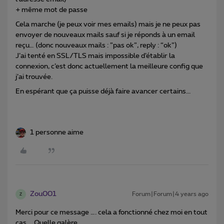
+ même mot de passe
Cela marche (je peux voir mes emails) mais je ne peux pas
envoyer de nouveaux mails sauf si je réponds à un email
reçu… (donc nouveaux mails : ”pas ok”, reply : “ok”)
J’ai tenté en SSL/TLS mais impossible d’établir la
connexion, c’est donc actuellement la meilleure config que
j’ai trouvée.
En espérant que ça puisse déjà faire avancer certains...
1 personne aime
Zou001
Forum|Forum|4 years ago
Z
Merci pour ce message …. cela a fonctionné chez moi en tout
cas . Quelle galère ….