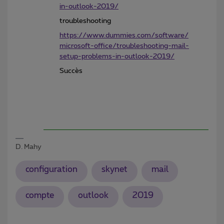
in-outlook-2019/
troubleshooting
https://www.dummies.com/software/
microsoft-office/troubleshooting-mail-
setup-problems-in-outlook-2019/
Succès
D. Mahy
configuration
skynet
mail
compte
outlook
2019