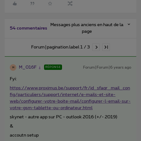
Messages plus anciens en haut de la
54 commentaires
page
Forum|pagination.label 1 / 3
M_016F
Forum|Forum|6 years ago
RÉPONSE
M
Fyi:
https://www.proximus.be/support/fr/id_sfaqr_mail_con
fig/particuliers/support/internet/e-mails-et-site-
web/configurer-votre-boite-mail/configurer-l-email-sur-
votre-gsm-tablette-ou-ordinateur.html
skynet - autre app sur PC - outlook 2016 (+/- 2019)
&
accoutn setup