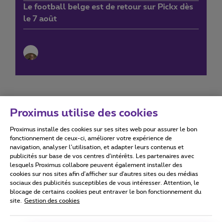
Le football belge est de retour sur Pickx dès
le 7 août
Proximus utilise des cookies
Proximus installe des cookies sur ses sites web pour assurer le bon
Conditions d'utilisation
Accessibility statement
fonctionnement de ceux-ci, améliorer votre expérience de
navigation, analyser l’utilisation, et adapter leurs contenus et
publicités sur base de vos centres d’intérêts. Les partenaires avec
lesquels Proximus collabore peuvent également installer des
cookies sur nos sites afin d’afficher sur d'autres sites ou des médias
sociaux des publicités susceptibles de vous intéresser. Attention, le
Tous droits réservés. ©
2026
Proximus
blocage de certains cookies peut entraver le bon fonctionnement du
site.
Gestion des cookies
Conditions générales, info consommateur
Liste des prix et tarifs
Accessibilité
Vie privée