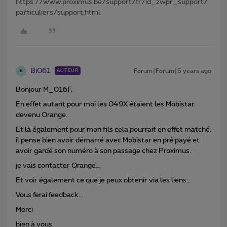
https://www.proximus.be/support/fr/id_zwpr_support/
particuliers/support.html
Bi061
Forum|Forum|5 years ago
AUTEUR
B
Bonjour M_016F,
En effet autant pour moi les 049X étaient les Mobistar
devenu Orange.
Et là également pour mon fils cela pourrait en effet matché,
il pense bien avoir démarré avec Mobistar en pré payé et
avoir gardé son numéro à son passage chez Proximus.
je vais contacter Orange…
Et voir également ce que je peux obtenir via les liens…
Vous ferai feedback…
Merci
bien à vous