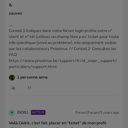
&
sauvez
Conseil 1:Indiquez dans votre forum login profile votre n°
client et n° tél (utilisez un champ libre p.ex. ticket pour toute
info spécifique/privé au problème), info uniquement visible
par les collaborateurs Proximus // Conseil 2: Consultez les
FAQ
https://www.proximus.be/support/fr/id_zwpr_support/
particuliers/support.html
1 personne aime
Bi061
Forum|Forum|5 years ago
AUTEUR
B
Voilà Cédric, c’est fait, placer en “ticket” de mon profil.