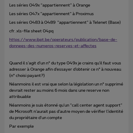
Les séries 049x “appartiennent” à Orange
Les séries 047x “appartiennent” à Proximus
Les séries 0483 à 0489 “appartiennent” à Telenet (Base)
cfr. xls-file sheet 04pq
https://www.ibpt.be/operateurs/publication/base-de-
donnees-des-numeros-reserves-et-affectes
Quand il s’agit d’un n° du type 049x je crains qu’il faut vous
adresser à Orange afin d’essayer d’obtenir ce n° à nouveau
(n° choisi payant?)
Néanmoins il est vrai que selon la législation un n° supprimé
devrait rester au moins 6 mois dans une reserve non
attribuable
Néanmoins je suis étonné qu’un “call center agent support”
de Microsoft n’aurait pas d’autre moyen de vérifier l’identité
du propriétaire d’un compte
Par exemple