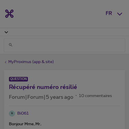
FR
MyProximus (app & site)
QUESTION
Récupéré numéro résilié
10 commentaires
Forum|Forum|5 years ago
Bi061
B
Bonjour Mme, Mr,