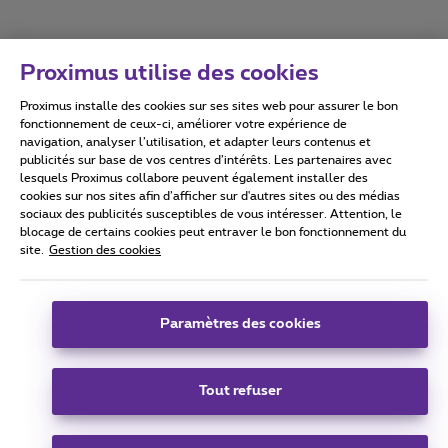
Proximus utilise des cookies
Proximus installe des cookies sur ses sites web pour assurer le bon
Conditions d'utilisation
Accessibility statement
fonctionnement de ceux-ci, améliorer votre expérience de
navigation, analyser l’utilisation, et adapter leurs contenus et
publicités sur base de vos centres d’intérêts. Les partenaires avec
lesquels Proximus collabore peuvent également installer des
cookies sur nos sites afin d’afficher sur d'autres sites ou des médias
sociaux des publicités susceptibles de vous intéresser. Attention, le
Tous droits réservés. ©
2026
Proximus
blocage de certains cookies peut entraver le bon fonctionnement du
site.
Gestion des cookies
Conditions générales, info consommateur
Liste des prix et tarifs
Accessibilité
Vie privée
Politique de gestion des cookies
Cookie manager
Coordonnées de l’entreprise
Paramètres des cookies
Ce site a été créé et est géré conformément au droit belge.
Boulevard du Roi Albert II 27 - B-1030 Bruxelles.
Tout refuser
Carrier & Wholesale Solutions