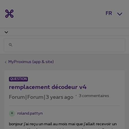
FR
MyProximus (app & site)
QUESTION
remplacement décodeur v4
3 commentaires
Forum|Forum|3 years ago
roland.pattyn
R
bonjour j’ai reçu un mail au mois mai que j’allait recevoir un