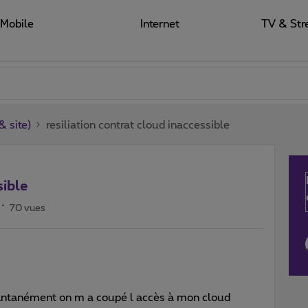
Mobile
Internet
TV & Str
 site)
resiliation contrat cloud inaccessible
sible
70 vues
nstantanément on m a coupé l accès à mon cloud