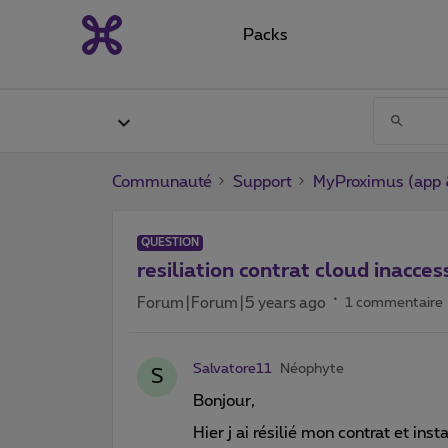
Packs
Communauté
Support
MyProximus (app &
QUESTION
resiliation contrat cloud inacces
Forum|Forum|5 years ago
1 commentaire
Salvatore11
Néophyte
S
Bonjour,
Hier j ai résilié mon contrat et i