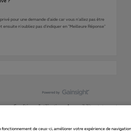
rivé ?
rivé pour une demande d'aide car vous n'allez pas être
ensuite n'oubliez pas d'indiquer en "Meilleure Réponse"
Conditions d'utilisation
Accessibility statement
 fonctionnement de ceux-ci, améliorer votre expérience de navigation, a