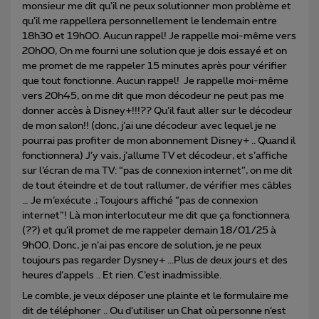
monsieur me dit qu’il ne peux solutionner mon problème et
qu’il me rappellera personnellement le lendemain entre
18h30 et 19h00. Aucun rappel! Je rappelle moi-même vers
20h00, On me fourni une solution que je dois essayé et on
me promet de me rappeler 15 minutes après pour vérifier
que tout fonctionne. Aucun rappel! Je rappelle moi-même
vers 20h45, on me dit que mon décodeur ne peut pas me
donner accès à Disney+!!!?? Qu’il faut aller sur le décodeur
de mon salon!! (donc, j’ai une décodeur avec lequel je ne
pourrai pas profiter de mon abonnement Disney+ .. Quand il
fonctionnera) J’y vais, j’allume TV et décodeur, et s’affiche
sur l’écran de ma TV: “pas de connexion internet”, on me dit
de tout éteindre et de tout rallumer, de vérifier mes câbles
… Je m’exécute .; Toujours affiché “pas de connexion
internet”! Là mon interlocuteur me dit que ça fonctionnera
(??) et qu’il promet de me rappeler demain 18/01/25 à
9h00. Donc, je n’ai pas encore de solution, je ne peux
toujours pas regarder Dysney+ ...Plus de deux jours et des
heures d’appels .. Et rien. C’est inadmissible.
Le comble, je veux déposer une plainte et le formulaire me
dit de téléphoner .. Ou d’utiliser un Chat où personne n’est