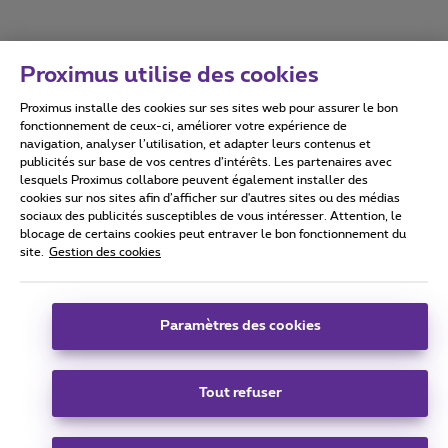
Proximus utilise des cookies
Proximus installe des cookies sur ses sites web pour assurer le bon
Conditions d'utilisation
Accessibility statement
fonctionnement de ceux-ci, améliorer votre expérience de
navigation, analyser l’utilisation, et adapter leurs contenus et
publicités sur base de vos centres d’intérêts. Les partenaires avec
lesquels Proximus collabore peuvent également installer des
cookies sur nos sites afin d’afficher sur d'autres sites ou des médias
sociaux des publicités susceptibles de vous intéresser. Attention, le
Tous droits réservés. ©
2026
Proximus
blocage de certains cookies peut entraver le bon fonctionnement du
site.
Gestion des cookies
Conditions générales, info consommateur
Liste des prix et tarifs
Accessibilité
Vie privée
Politique de gestion des cookies
Cookie manager
Coordonnées de l’entreprise
Paramètres des cookies
Ce site a été créé et est géré conformément au droit belge.
Boulevard du Roi Albert II 27 - B-1030 Bruxelles.
Tout refuser
Carrier & Wholesale Solutions