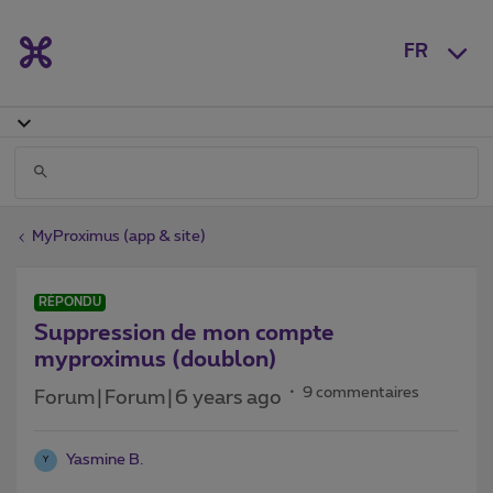
FR
MyProximus (app & site)
RÉPONDU
Suppression de mon compte
myproximus (doublon)
9 commentaires
Forum|Forum|6 years ago
Yasmine B.
Y