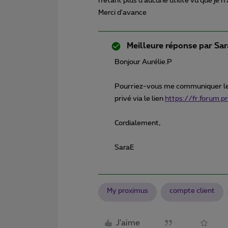
n’étant plus d'aucune utilité vu que je n
Merci d'avance
Meilleure réponse par
Sar
Bonjour Aurélie.P
Pourriez-vous me communiquer le
privé via le lien
https://fr.forum.
Cordialement,
SaraE
My proximus
compte client
J'aime