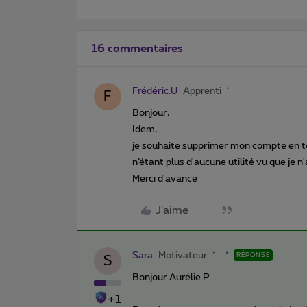
16 commentaires
Frédéric.U
Apprenti
F
Bonjour,
Idem,
je souhaite supprimer mon compte en to
n’étant plus d'aucune utilité vu que je n
Merci d'avance
J'aime
Sara
Motivateur
RÉPONSE
S
Bonjour Aurélie.P
+1