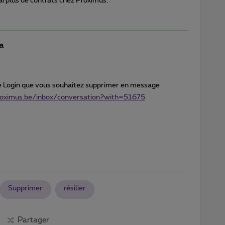
'ai plus de contrats chez Proximus.
a
 Login que vous souhaitez supprimer en message
proximus.be/inbox/conversation?with=51675
Supprimer
résilier
Partager