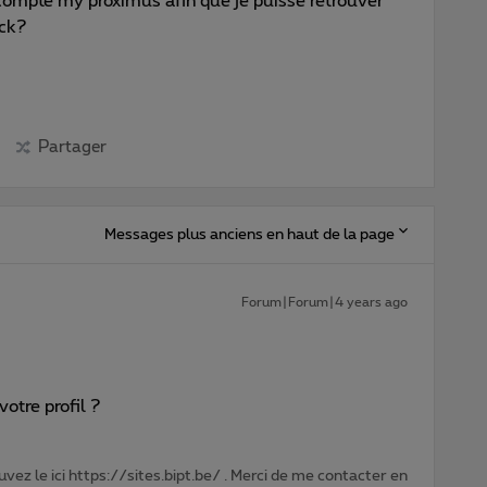
compte my proximus afin que je puisse retrouver
ck?
Partager
Messages plus anciens en haut de la page
Forum|Forum|4 years ago
votre profil ?
vez le ici https://sites.bipt.be/ . Merci de me contacter en