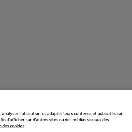
nalyser l’utilisation, et adapter leurs contenus et publicités sur
in d’afficher sur d'autres sites ou des médias sociaux des
n des cookies