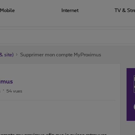
Mobile
Internet
TV & Str
 site)
Supprimer mon compte MyProximus
imus
s
54 vues