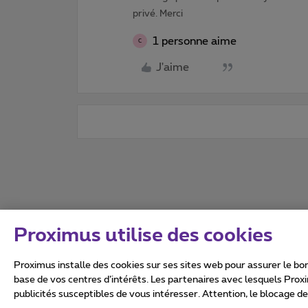
privé. Merci
1 personne aime
C
J'aime
Proximus utilise des cookies
Proximus installe des cookies sur ses sites web pour assurer le bon
base de vos centres d’intérêts. Les partenaires avec lesquels Prox
publicités susceptibles de vous intéresser. Attention, le blocage d
Tous droits réservés. ©
2026