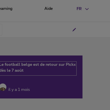
eaming
Aide
FR
Le football belge est de retour sur Pickx
dès le 7 août
il y a 1 mois