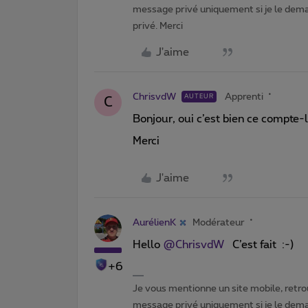
message privé uniquement si je le dema
privé. Merci
J'aime
ChrisvdW
Apprenti
AUTEUR
C
Bonjour, oui c’est bien ce compte-l
Merci
J'aime
AurélienK
Modérateur
Hello
@ChrisvdW
C’est fait :-)
+6
Je vous mentionne un site mobile, retrou
message privé uniquement si je le dema