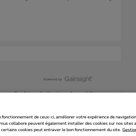
Conditions d'utilisation
Accessibility statement
 fonctionnement de ceux-ci, améliorer votre expérience de navigation, a
imus collabore peuvent également installer des cookies sur nos sites af
e certains cookies peut entraver le bon fonctionnement du site.
Gestio
Proximus