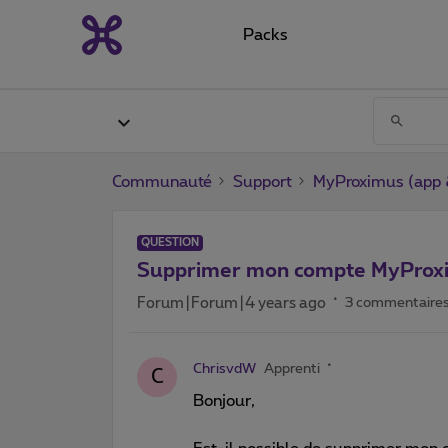
Packs
Communauté
Support
MyProximus (app &
QUESTION
Supprimer mon compte MyProx
Forum|Forum|4 years ago
3 commentaire
ChrisvdW
Apprenti
C
Bonjour,