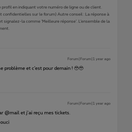
profil en indiquant votre numéro de ligne ou de client.
 confidentielles sur le forum) Autre conseil : La réponse à
 et signalez-la comme ‘Meilleure réponse’. L’ensemble de la
ment.
Forum|Forum|1 year ago
e problème et c’est pour demain ! 🥹🥹
Forum|Forum|1 year ago
par @mail et j’ai reçu mes tickets.
souci