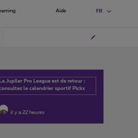
eaming
Aide
FR
La Jupiler Pro League est de retour :
consultez le calendrier sportif Pickx
il y a 22 heures