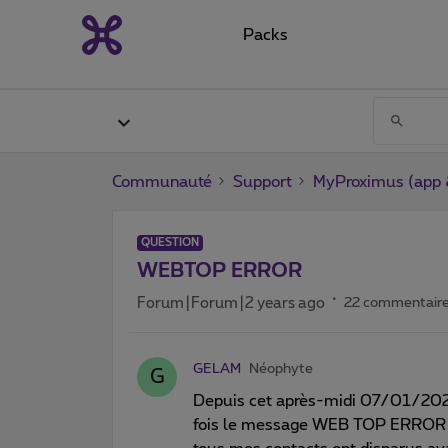
Packs
Communauté
Support
MyProximus (app &
QUESTION
WEBTOP ERROR
Forum|Forum|2 years ago
22 commentair
GELAM
Néophyte
G
Depuis cet après-midi 07/01/2024,
fois le message WEB TOP ERROR q