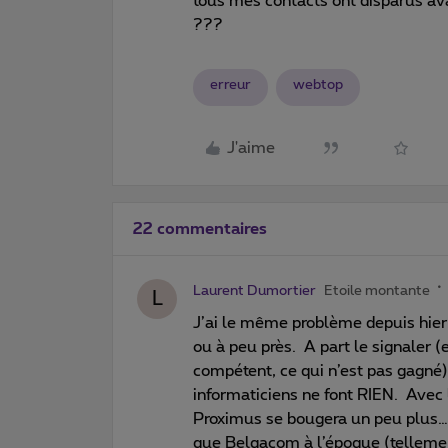
tous mes contacts ont disparus av
???
erreur
webtop
J'aime
22 commentaires
Laurent Dumortier
Etoile montante
L
J’ai le même problème depuis hier
ou à peu près. A part le signaler (
compétent, ce qui n’est pas gagné)
informaticiens ne font RIEN. Avec 
Proximus se bougera un peu plus… C
que Belgacom à l’époque (tellemen