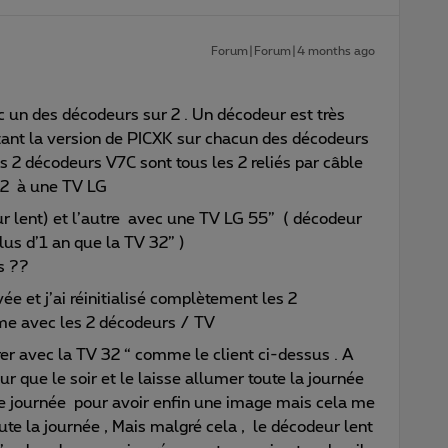
Forum|Forum|4 months ago
 un des décodeurs sur 2 . Un décodeur est très
urtant la version de PICXK sur chacun des décodeurs
s 2 décodeurs V7C sont tous les 2 reliés par câble
s 2 à une TV LG
ur lent) et l’autre avec une TV LG 55” ( décodeur
lus d’1 an que la TV 32” )
es ??
vée et j’ai réinitialisé complètement les 2
ême avec les 2 décodeurs / TV
r avec la TV 32 “ comme le client ci-dessus . A
ur que le soir et le laisse allumer toute la journée
de journée pour avoir enfin une image mais cela me
 la journée , Mais malgré cela , le décodeur lent