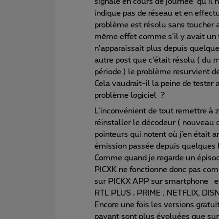
signale en cours de journée qu’il n
indique pas de réseau et en effectu
problème est résolu sans toucher a
même effet comme s’il y avait un f
n’apparaissait plus depuis quelque
autre post que c’était résolu ( du 
période ) le problème resurvient de
Cela vaudrait-il la peine de teste
problème logiciel ?
L’inconvénient de tout remettre à 
réinstaller le décodeur ( nouveau 
pointeurs qui notent où j’en était 
émission passée depuis quelques he
Comme quand je regarde un épisod
PICXK ne fonctionne donc pas co
sur PICKX APP sur smartphone e
RTL PLUS ; PRIME ; NETFLIX, DISN
Encore une fois les versions gratui
payant sont plus évoluées que sur