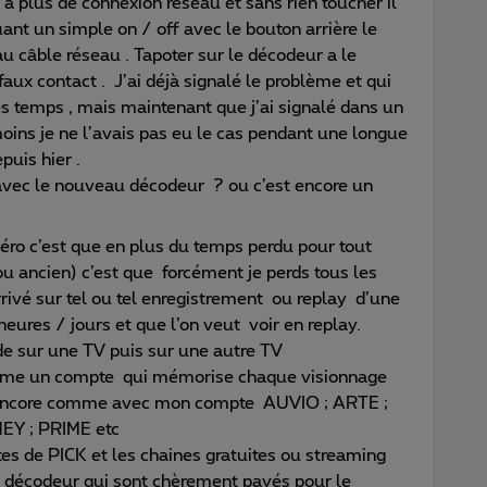
’a plus de connexion réseau et sans rien toucher il
ant un simple on / off avec le bouton arrière le
u câble réseau . Tapoter sur le décodeur a le
aux contact . J’ai déjà signalé le problème et qui
s temps , mais maintenant que j’ai signalé dans un
moins je ne l’avais pas eu le cas pendant une longue
puis hier .
r avec le nouveau décodeur ? ou c’est encore un
zéro c’est que en plus du temps perdu pour tout
ou ancien) c’est que forcément je perds tous les
arrivé sur tel ou tel enregistrement ou replay d’une
ures / jours et que l’on veut voir en replay.
e sur une TV puis sur une autre TV
mme un compte qui mémorise chaque visionnage
ncore comme avec mon compte AUVIO ; ARTE ;
EY ; PRIME etc
tes de PICK et les chaines gratuites ou streaming
 décodeur qui sont chèrement payés pour le