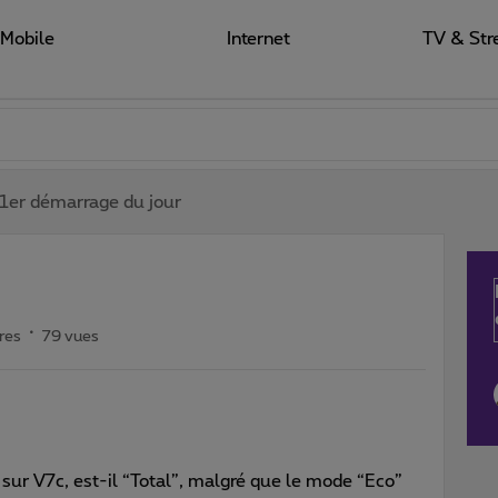
Mobile
Internet
TV & Str
1er démarrage du jour
res
79 vues
sur V7c, est-il “Total”, malgré que le mode “Eco”