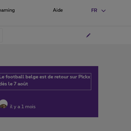
eaming
Aide
FR
Le football belge est de retour sur Pickx
dès le 7 août
il y a 1 mois