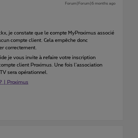
Forum|Forum|6 months ago
ckx, je constate que le
c
ompte MyProximus associé
aucun compte client. Cela empêche donc
ner correctement.
de je vous invite à
r
efaire votre inscription
compte client Proximus. Une fois l’association
 TV sera opérationnel.
? | Proximus