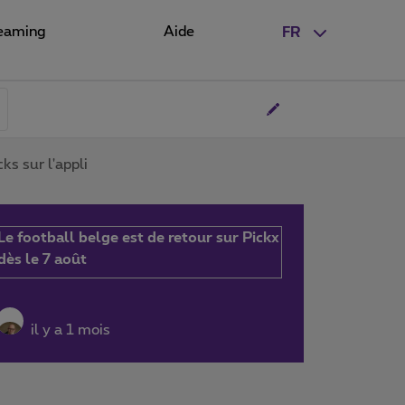
eaming
Aide
FR
s sur l'appli
Le football belge est de retour sur Pickx
dès le 7 août
il y a 1 mois