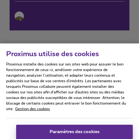
Proximus utilise des cookies
Proximus installe des cookies sur ses sites web pour assurer le bon
Conditions d'utilisation
Accessibility statement
fonctionnement de ceux-ci, améliorer votre expérience de
navigation, analyser l’utilisation, et adapter leurs contenus et
publicités sur base de vos centres d’intérêts. Les partenaires avec
lesquels Proximus collabore peuvent également installer des
cookies sur nos sites afin d’afficher sur d'autres sites ou des médias
sociaux des publicités susceptibles de vous intéresser. Attention, le
Tous droits réservés. ©
2026
Proximus
blocage de certains cookies peut entraver le bon fonctionnement du
site.
Gestion des cookies
Conditions générales, info consommateur
Liste des prix et tarifs
Accessibilité
Vie privée
Politique de gestion des cookies
Cookie manager
Coordonnées de l’entreprise
Paramètres des cookies
Ce site a été créé et est géré conformément au droit belge.