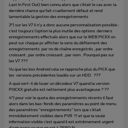
Last In First Out) bien connu alors que c’était le cas avec la
dernière chance qui fait cruellement défaut et rend
lamentable la gestion des enregistrements
3°) sur les V7 il n’y a donc aucune personnalisation possible ;
c’est toujours l’option la plus inutile des options :derniers
enregistrements effectués alors que sur le WEB PICKX on
peut sur chaque pc afficher le sens du défilement des
enregistrements par no de chaîne enregistrés , par ordre
croissant , par ordre croissant , par nom . Pourquoi pas sur
les V7 ???
Vu que les box Android cela se rapproche plus du PICK que
les versions précédentes loadés sur un HDD ???
A quoi sert-il de louer un décodeur V7 quand la version
PIXCKX gratuite est nettement plus avantageuse ? ??
4°) pour voir le quota des enregistrements récents il faut
alors dans les bas-fonds des paramètres au point de menu
des paramètres “enregistrements” lors que c’était
immédiatement visibles dans PVR !!! et que la seule
information visible c’est quand il est extrêmement urgent
d’agir parce ce que on est à ZERO %