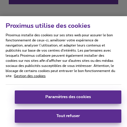
Proximus utilise des cookies
Proximus installe des cookies sur ses sites web pour assurer le bon
Conditions d'utilisation
Accessibility statement
fonctionnement de ceux-ci, améliorer votre expérience de
navigation, analyser l’utilisation, et adapter leurs contenus et
publicités sur base de vos centres d’intérêts. Les partenaires avec
lesquels Proximus collabore peuvent également installer des
cookies sur nos sites afin d’afficher sur d'autres sites ou des médias
sociaux des publicités susceptibles de vous intéresser. Attention, le
Tous droits réservés. ©
2026
Proximus
blocage de certains cookies peut entraver le bon fonctionnement du
site.
Gestion des cookies
Conditions générales, info consommateur
Liste des prix et tarifs
Accessibilité
Vie privée
Politique de gestion des cookies
Cookie manager
Coordonnées de l’entreprise
Paramètres des cookies
Ce site a été créé et est géré conformément au droit belge.
Boulevard du Roi Albert II 27 - B-1030 Bruxelles.
Tout refuser