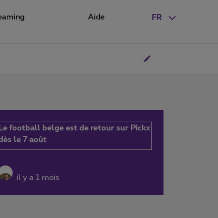
eaming
Aide
FR
Le football belge est de retour sur Pickx
dès le 7 août
il y a 1 mois