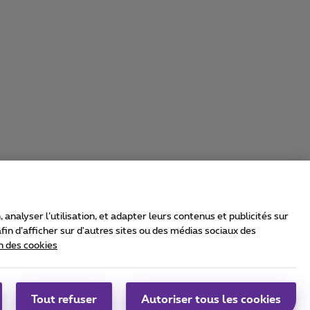
nalyser l’utilisation, et adapter leurs contenus et publicités sur
in d’afficher sur d'autres sites ou des médias sociaux des
n des cookies
rrier & Wholesale Solutions
oximus Group
|
Telindus
Tout refuser
Autoriser tous les cookies
bs
|
Sitemap