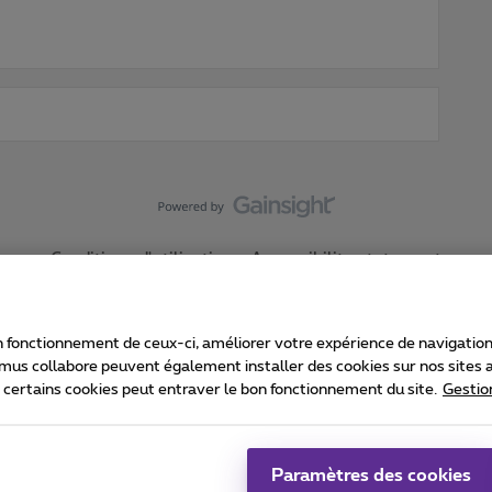
Conditions d'utilisation
Accessibility statement
 fonctionnement de ceux-ci, améliorer votre expérience de navigation, a
imus collabore peuvent également installer des cookies sur nos sites af
e certains cookies peut entraver le bon fonctionnement du site.
Gestio
Proximus
consommateur
Liste des prix et tarifs
Accessibilité
stion des cookies
Cookie manager
Coordonnées de l’entreprise
Ca
é conformément au droit belge.
Pr
Paramètres des cookies
 - B-1030 Bruxelles.
Jo