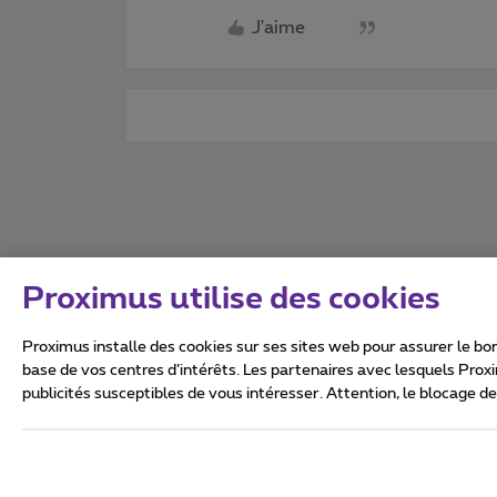
J'aime
Proximus utilise des cookies
Proximus installe des cookies sur ses sites web pour assurer le bon
base de vos centres d’intérêts. Les partenaires avec lesquels Prox
publicités susceptibles de vous intéresser. Attention, le blocage d
Tous droits réservés. ©
2026
Conditions générales, info 
Vie privée
Politique de ge
Ce site a été créé et est gér
Boulevard du Roi Albert II 27