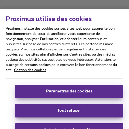
Proximus utilise des cookies
Proximus installe des cookies sur ses sites web pour assurer le bon
Conditions d'utilisation
Accessibility statement
fonctionnement de ceux-ci, améliorer votre expérience de
navigation, analyser l’utilisation, et adapter leurs contenus et
publicités sur base de vos centres d’intérêts. Les partenaires avec
lesquels Proximus collabore peuvent également installer des
cookies sur nos sites afin d’afficher sur d'autres sites ou des médias
sociaux des publicités susceptibles de vous intéresser. Attention, le
Tous droits réservés. ©
2026
Proximus
blocage de certains cookies peut entraver le bon fonctionnement du
site.
Gestion des cookies
Conditions générales, info consommateur
Liste des prix et tarifs
Accessibilité
Vie privée
Politique de gestion des cookies
Cookie manager
Coordonnées de l’entreprise
Paramètres des cookies
Ce site a été créé et est géré conformément au droit belge.
Boulevard du Roi Albert II 27 - B-1030 Bruxelles.
Tout refuser
Carrier & Wholesale Solutions