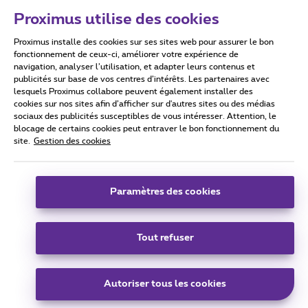
Proximus utilise des cookies
Proximus installe des cookies sur ses sites web pour assurer le bon
Conditions d'utilisation
Accessibility statement
fonctionnement de ceux-ci, améliorer votre expérience de
navigation, analyser l’utilisation, et adapter leurs contenus et
publicités sur base de vos centres d’intérêts. Les partenaires avec
lesquels Proximus collabore peuvent également installer des
cookies sur nos sites afin d’afficher sur d'autres sites ou des médias
sociaux des publicités susceptibles de vous intéresser. Attention, le
Tous droits réservés. ©
2026
Proximus
blocage de certains cookies peut entraver le bon fonctionnement du
site.
Gestion des cookies
Conditions générales, info consommateur
Liste des prix et tarifs
Accessibilité
Vie privée
Politique de gestion des cookies
Cookie manager
Coordonnées de l’entreprise
Paramètres des cookies
Ce site a été créé et est géré conformément au droit belge.
Boulevard du Roi Albert II 27 - B-1030 Bruxelles.
Tout refuser
Carrier & Wholesale Solutions
Autoriser tous les cookies
Proximus Group
|
Telindus
Jobs
|
Sitemap