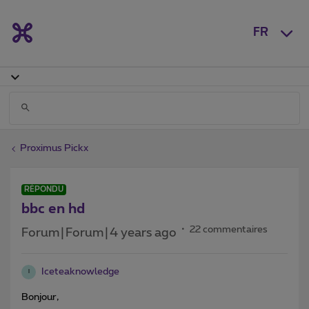
FR
Proximus Pickx
RÉPONDU
bbc en hd
22 commentaires
Forum|Forum|4 years ago
Iceteaknowledge
I
Bonjour,