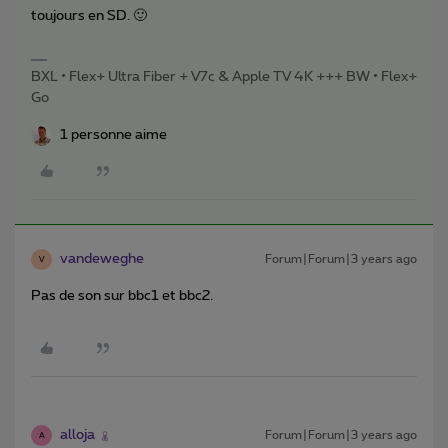
toujours en SD. 🙂
BXL • Flex+ Ultra Fiber + V7c & Apple TV 4K +++ BW • Flex+
Go
1 personne aime
vandeweghe
Forum|Forum|3 years ago
V
Pas de son sur bbc1 et bbc2.
alloja
Forum|Forum|3 years ago
A