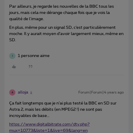
Par ailleurs, je regarde les nouvelles de la BBC tous les
jours, mais cela me dérange chaque fois que je vois la
qualité de l'image.
En plus, même pour un signal SD, c’est particulièrement
moche. Il y aurait moyen d’avoir largement mieux, même en
SD.
1 personne aime
I
alloja
Forum|Forum|4 years ago
A
Ça fait longtemps que je n’ai plus testé la BBC en SD sur
Astra 2, mais les débits (en MPEG2 !) ne sont pas
incroyables de base…
https://www.digitalbitrate.com/dtv.php?
mux=10773&liste=1&live=69&lang=en