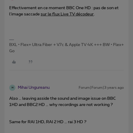
Effectivement en ce moment BBC One HD : pas de son et
l’image saccade
sur le flux Live TV décodeur
.
BXL • Flex+ Ultra Fiber + V7c & Apple TV 4K +++ BW • Flex+
Go
Mihai Ungureanu
Forum|Forum|3 years ago
M
Also … leaving asside the sound and image issue on BBC
1HD and BBC2 HD … why recordings are not working ?
Same for RAI 1HD, RAI 2 HD … rai 3 HD ?