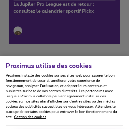
La Jupiler Pro League est de retour :
consultez le calendrier sportif Pickx
Proximus utilise des cookies
Proximus installe des cookies sur ses sites web pour assurer le bon
Conditions d'utilisation
Accessibility statement
fonctionnement de ceux-ci, améliorer votre expérience de
navigation, analyser l’utilisation, et adapter leurs contenus et
publicités sur base de vos centres d’intérêts. Les partenaires avec
lesquels Proximus collabore peuvent également installer des
cookies sur nos sites afin d’afficher sur d'autres sites ou des médias
sociaux des publicités susceptibles de vous intéresser. Attention, le
Tous droits réservés. ©
2026
Proximus
blocage de certains cookies peut entraver le bon fonctionnement du
site.
Gestion des cookies
Conditions générales, info consommateur
Liste des prix et tarifs
Accessibilité
Vie privée