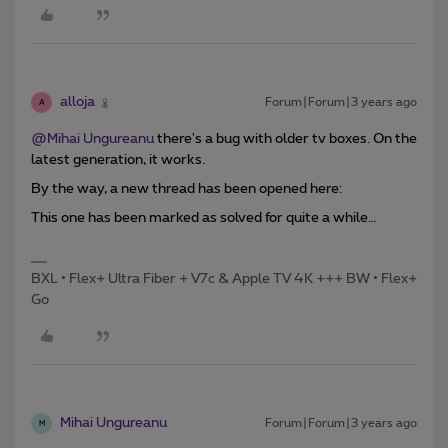
alloja
Forum|Forum|3 years ago
A
@Mihai Ungureanu
there's a bug with older tv boxes. On the
latest generation, it works.
By the way, a new thread has been opened here:
This one has been marked as solved for quite a while…
BXL • Flex+ Ultra Fiber + V7c & Apple TV 4K +++ BW • Flex+
Go
Mihai Ungureanu
Forum|Forum|3 years ago
M