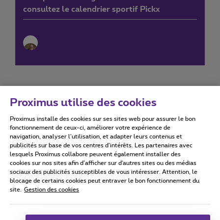
consultez le calendrier sportif Pickx
Proximus utilise des cookies
Proximus installe des cookies sur ses sites web pour assurer le bon
Conditions d'utilisation
Accessibility statement
fonctionnement de ceux-ci, améliorer votre expérience de
navigation, analyser l’utilisation, et adapter leurs contenus et
publicités sur base de vos centres d’intérêts. Les partenaires avec
lesquels Proximus collabore peuvent également installer des
cookies sur nos sites afin d’afficher sur d'autres sites ou des médias
sociaux des publicités susceptibles de vous intéresser. Attention, le
Tous droits réservés. ©
2026
Proximus
blocage de certains cookies peut entraver le bon fonctionnement du
site.
Gestion des cookies
Conditions générales, info consommateur
Liste des prix et tarifs
Accessibilité
Vie privée
Politique de gestion des cookies
Cookie manager