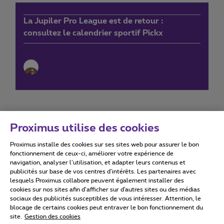
La Jupiler Pro League est de retour :
consultez le calendrier sportif Pickx
Proximus utilise des cookies
Proximus installe des cookies sur ses sites web pour assurer le bon
Conditions d'utilisation
Accessibility statement
fonctionnement de ceux-ci, améliorer votre expérience de
navigation, analyser l’utilisation, et adapter leurs contenus et
publicités sur base de vos centres d’intérêts. Les partenaires avec
lesquels Proximus collabore peuvent également installer des
cookies sur nos sites afin d’afficher sur d'autres sites ou des médias
sociaux des publicités susceptibles de vous intéresser. Attention, le
Tous droits réservés. ©
2026
Proximus
blocage de certains cookies peut entraver le bon fonctionnement du
site.
Gestion des cookies
Conditions générales, info consommateur