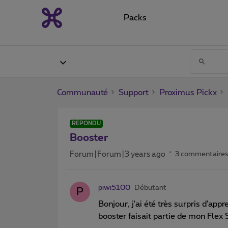
Packs
Communauté
Support
Proximus Pickx
RÉPONDU
Booster
Forum|Forum|3 years ago
3 commentaire
piwi5100
Débutant
P
Bonjour, j'ai été très surpris d'ap
booster faisait partie de mon Flex