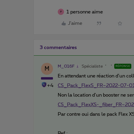
1 personne aime
P
J'aime
3 commentaires
M_016F
Spécialiste
RÉPONSE
M
En attendant une réaction d’un co
+4
CS_Pack_FlexS_FR~2022-07-01-
Non la location d’un booster ne ser
CS_Pack_FlexXS-_fiber_FR~2022
Par contre oui dans le pack Flex X
Ref.: