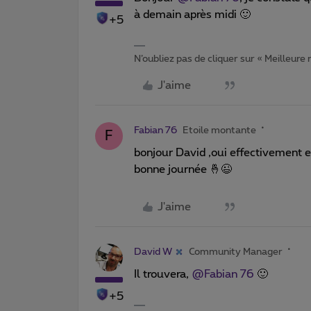
à demain après midi 🙂
+5
N’oubliez pas de cliquer sur « Meilleure
J'aime
Fabian 76
Etoile montante
F
bonjour David ,oui effectivement en
bonne journée 🤞😉
J'aime
David W
Community Manager
Il trouvera, ​
@Fabian 76
🙂
+5