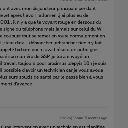
urant avec mon disjoncteur principale pendant
 ,et après l avoir rallumer ,j ai plus eu de
001 , il n y a que le voyant rouge en dessous du
le signe du téléphone mais jamais sur celui du Wi-
une coupure tout se remet en route normalement en
 ,clear data ...débrancher ,rebrancher rien n y fait
sé appelé hicham qui m avait résolu un autre gros
laissé son numéro de GSM je lui a envoyé un
 travail toujours pour proximus ,depyis 18h je suis
 il possible d'avoir un technicien car je vous avoue
plusieurs soucis de santé par le passé bien à vous
t merci d'avance
Forum|Forum|5 months ago
qu’une intervention avec un technicien est planifiée