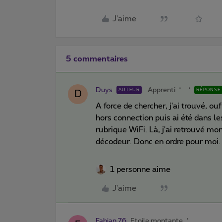
J'aime
5 commentaires
Duys
Apprenti
AUTEUR
RÉPONSE
D
A force de chercher, j'ai trouvé, ou
hors connection puis ai été dans le
rubrique WiFi. Là, j'ai retrouvé m
décodeur. Donc en ordre pour moi.
1 personne aime
J'aime
Fabian 76
Etoile montante