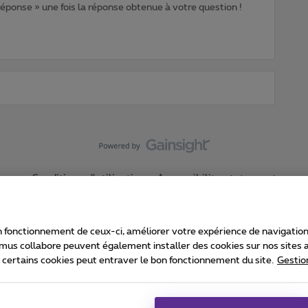
 réponse » une fois la réponse obtenue à votre question !
Conditions d'utilisation
Accessibility statement
 fonctionnement de ceux-ci, améliorer votre expérience de navigation, a
imus collabore peuvent également installer des cookies sur nos sites af
e certains cookies peut entraver le bon fonctionnement du site.
Gestio
Proximus
consommateur
Liste des prix et tarifs
Accessibilité
stion des cookies
Cookie manager
Coordonnées de l’entreprise
Ca
é conformément au droit belge.