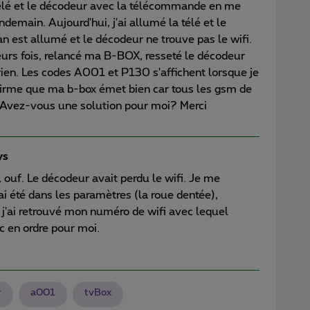
télé et le décodeur avec la télécommande en me
ndemain. Aujourd'hui, j'ai allumé la télé et le
 est allumé et le décodeur ne trouve pas le wifi.
ieurs fois, relancé ma B-BOX, resseté le décodeur
 rien. Les codes A001 et P130 s'affichent lorsque je
firme que ma b-box émet bien car tous les gsm de
i. Avez-vous une solution pour moi? Merci
ys
é, ouf. Le décodeur avait perdu le wifi. Je me
ai été dans les paramètres (la roue dentée),
, j'ai retrouvé mon numéro de wifi avec lequel
c en ordre pour moi.
r
a001
tvBox