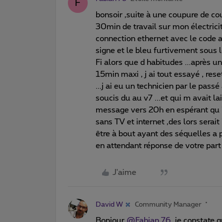
F
bonsoir ,suite à une coupure de co
30min de travail sur mon électricité
connection ethernet avec le code a
signe et le bleu furtivement sous 
Fi alors que d habitudes ...après 
15min maxi , j ai tout essayé , reset
...j ai eu un technicien par le pas
soucis du au v7 ...et qui m avait 
message vers 20h en espérant qu il
sans TV et internet ,des lors serait
être à bout ayant des séquelles a 
en attendant réponse de votre par
J'aime
David W
Community Manager
Bonjour ​
@Fabian 76
, je constate 