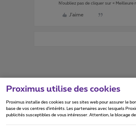
N’oubliez pas de cliquer sur « Meilleure
J'aime
Proximus utilise des cookies
Proximus installe des cookies sur ses sites web pour assurer le bon
base de vos centres d’intérêts. Les partenaires avec lesquels Prox
publicités susceptibles de vous intéresser. Attention, le blocage d
Tous droits réservés. ©
2026
Conditions générales, info 
Vie privée
Politique de ge
Ce site a été créé et est gér