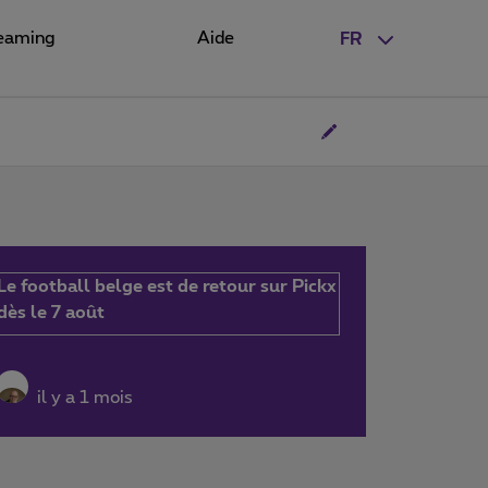
eaming
Aide
FR
Le football belge est de retour sur Pickx
dès le 7 août
il y a 1 mois