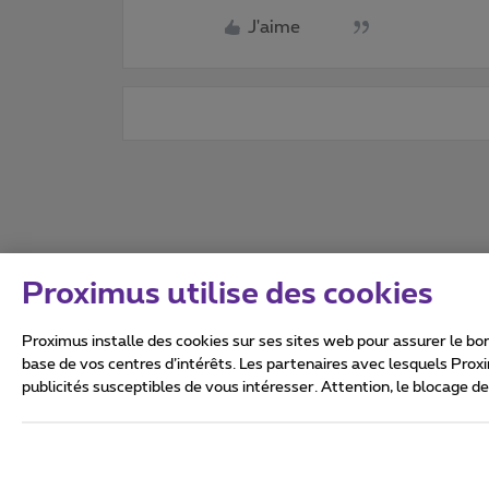
J'aime
Proximus utilise des cookies
Proximus installe des cookies sur ses sites web pour assurer le bon
base de vos centres d’intérêts. Les partenaires avec lesquels Prox
publicités susceptibles de vous intéresser. Attention, le blocage d
Tous droits réservés. ©
2026
Conditions générales, info 
Vie privée
Politique de ge
Ce site a été créé et est gér
Boulevard du Roi Albert II 27