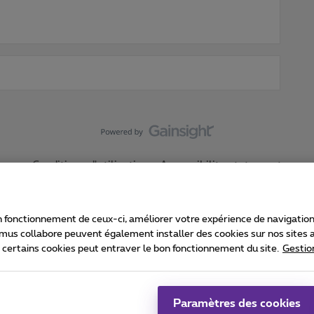
Conditions d'utilisation
Accessibility statement
 fonctionnement de ceux-ci, améliorer votre expérience de navigation, a
imus collabore peuvent également installer des cookies sur nos sites af
e certains cookies peut entraver le bon fonctionnement du site.
Gestio
Proximus
consommateur
Liste des prix et tarifs
Accessibilité
stion des cookies
Cookie manager
Coordonnées de l’entreprise
Ca
é conformément au droit belge.
Pr
Paramètres des cookies
 - B-1030 Bruxelles.
Jo