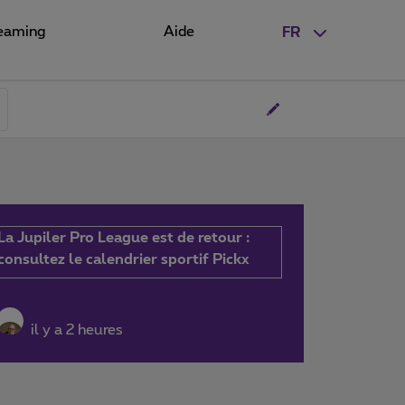
eaming
Aide
FR
La Jupiler Pro League est de retour :
consultez le calendrier sportif Pickx
il y a 2 heures