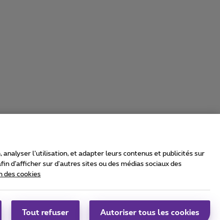
nalyser l’utilisation, et adapter leurs contenus et publicités sur
in d’afficher sur d'autres sites ou des médias sociaux des
n des cookies
rrier & Wholesale Solutions
oximus Group
|
Telindus
Tout refuser
Autoriser tous les cookies
bs
|
Sitemap