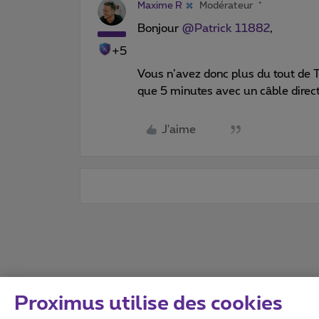
Maxime R
Modérateur
Bonjour
@Patrick 11882
,
+5
Vous n’avez donc plus du tout de T
que 5 minutes avec un câble direct
J'aime
Proximus utilise des cookies