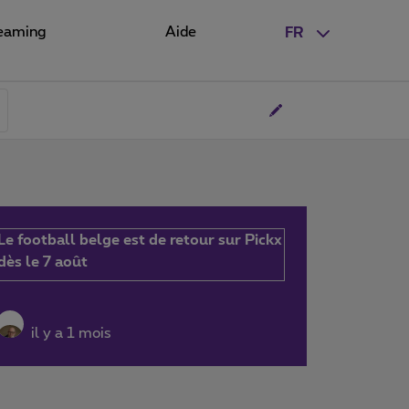
eaming
Aide
FR
Le football belge est de retour sur Pickx
dès le 7 août
il y a 1 mois