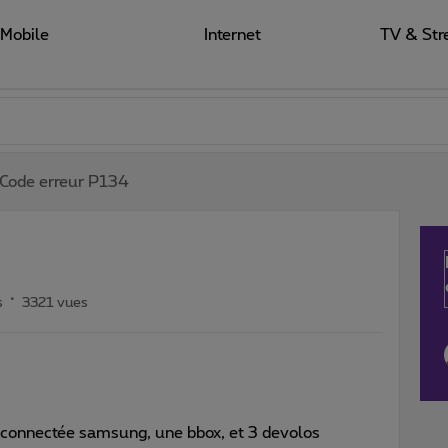
Mobile
Internet
TV & Str
Code erreur P134
s
3321 vues
v connectée samsung, une bbox, et 3 devolos