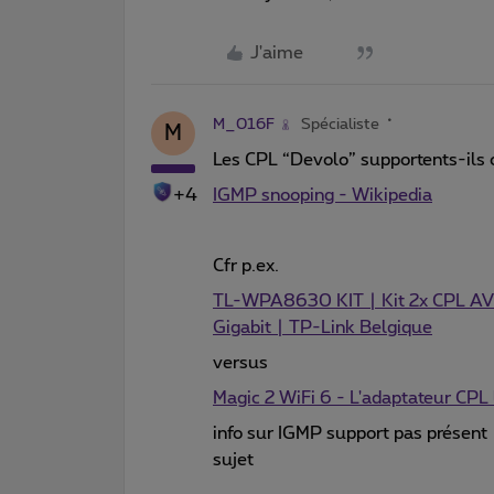
J'aime
M_016F
Spécialiste
M
Les CPL “Devolo” supportents-ils
+4
IGMP snooping - Wikipedia
Cfr p.ex.
TL-WPA8630 KIT | Kit 2x CPL AV
Gigabit | TP-Link Belgique
versus
Magic 2 WiFi 6 - L'adaptateur CPL 
info sur IGMP support pas présen
sujet