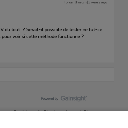
Forum|Forum|3 years ago
V du tout ? Serait-il possible de tester ne fut-ce
 pour voir si cette méthode fonctionne ?
Conditions d'utilisation
Accessibility statement