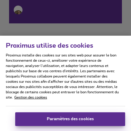
Proximus utilise des cookies
Proximus installe des cookies sur ses sites web pour assurer le bon
Conditions d'utilisation
Accessibility statement
fonctionnement de ceux-ci, améliorer votre expérience de
navigation, analyser l’utilisation, et adapter leurs contenus et
publicités sur base de vos centres d’intérêts. Les partenaires avec
lesquels Proximus collabore peuvent également installer des
cookies sur nos sites afin d’afficher sur d'autres sites ou des médias
sociaux des publicités susceptibles de vous intéresser. Attention, le
Tous droits réservés. ©
2026
Proximus
blocage de certains cookies peut entraver le bon fonctionnement du
site.
Gestion des cookies
Conditions générales, info consommateur
Liste des prix et tarifs
Accessibilité
Vie privée
Politique de gestion des cookies
Cookie manager
Coordonnées de l’entreprise
Paramètres des cookies
Ce site a été créé et est géré conformément au droit belge.
Boulevard du Roi Albert II 27 - B-1030 Bruxelles.