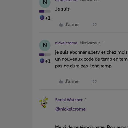
N
Je suis
+1
J'aime
nickelcrome
Motivateur
N
je suis abonner abetv et chez mois
un nouveaux code de temp en temp 
+1
pas ne dure pas long temp
J'aime
Serial Watcher
@nickelcrome
Merci de ce témoignage. Pouvez-vo