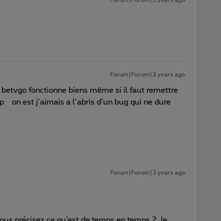
Forum|Forum|3 years ago
 betvgo fonctionne biens même si il faut remettre
on est j’aimais a l’abris d’un bug qui ne dure
Forum|Forum|3 years ago
us précisez ce qu’est de temps en temps ? Je