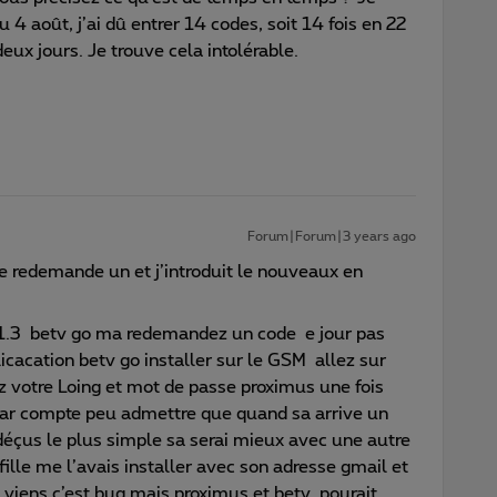
 4 août, j’ai dû entrer 14 codes, soit 14 fois en 22
 deux jours. Je trouve cela intolérable.
Forum|Forum|3 years ago
e redemande un et j’introduit le nouveaux en
01.3 betv go ma redemandez un code e jour pas
cacation betv go installer sur le GSM allez sur
z votre Loing et mot de passe proximus une fois
 par compte peu admettre que quand sa arrive un
déçus le plus simple sa serai mieux avec une autre
ille me l’avais installer avec son adresse gmail et
u viens c’est bug mais proximus et betv pourait