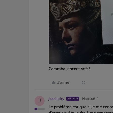
Caramba, encore raté !
J'aime
jeanlucky
Habitué
AUTEUR
J
Le problème est que si je me conn
d'erreur qui m'invite à me connect