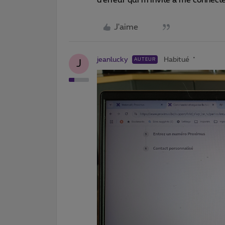
J'aime
jeanlucky
Habitué
AUTEUR
J