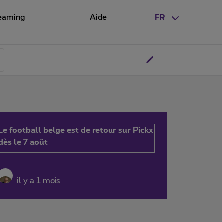
eaming
Aide
FR
Le football belge est de retour sur Pickx
dès le 7 août
il y a 1 mois