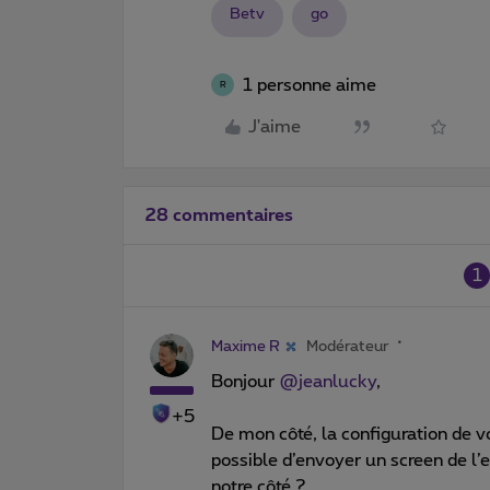
Betv
go
1 personne aime
R
J'aime
28 commentaires
1
Maxime R
Modérateur
Bonjour ​
@jeanlucky
,
+5
De mon côté, la configuration de vo
possible d’envoyer un screen de l’
notre côté ?