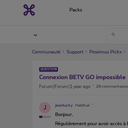
Packs
Communauté
Support
Proximus Pickx
QUESTION
Connexion BETV GO impossible
Forum|Forum|1 year ago
28 commentaire
jeanlucky
Habitué
J
Bonjour,
Régulièrement pour avoir accès à B