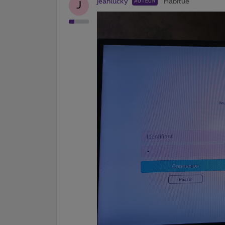
jeanlucky
Habitué
AUTEUR
J