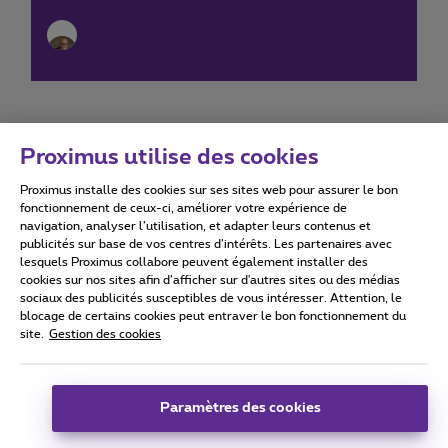
Proximus utilise des cookies
Proximus installe des cookies sur ses sites web pour assurer le bon
Conditions d'utilisation
Accessibility statement
fonctionnement de ceux-ci, améliorer votre expérience de
navigation, analyser l’utilisation, et adapter leurs contenus et
publicités sur base de vos centres d’intérêts. Les partenaires avec
lesquels Proximus collabore peuvent également installer des
cookies sur nos sites afin d’afficher sur d'autres sites ou des médias
sociaux des publicités susceptibles de vous intéresser. Attention, le
Tous droits réservés. ©
2026
Proximus
blocage de certains cookies peut entraver le bon fonctionnement du
site.
Gestion des cookies
Conditions générales, info consommateur
Liste des prix et tarifs
Accessibilité
Vie privée
Politique de gestion des cookies
Cookie manager
Coordonnées de l’entreprise
Paramètres des cookies
Ce site a été créé et est géré conformément au droit belge.
Boulevard du Roi Albert II 27 - B-1030 Bruxelles.