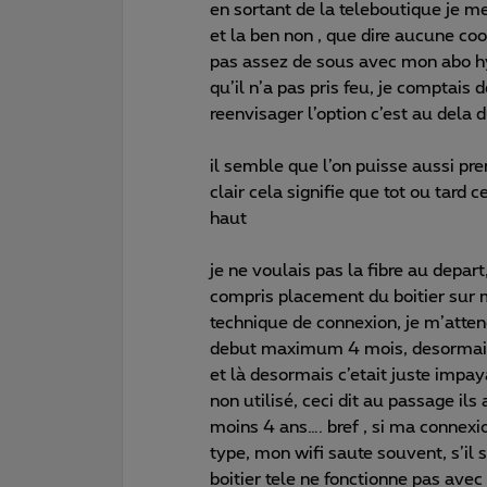
en sortant de la teleboutique je me
et la ben non , que dire aucune coo
pas assez de sous avec mon abo 
qu’il n’a pas pris feu, je comptais 
reenvisager l’option c’est au dela
il semble que l’on puisse aussi pr
clair cela signifie que tot ou tard
haut
je ne voulais pas la fibre au depar
compris placement du boitier sur m
technique de connexion, je m’attend
debut maximum 4 mois, desormais 
et là desormais c’etait juste impay
non utilisé, ceci dit au passage il
moins 4 ans…. bref , si ma connex
type, mon wifi saute souvent, s’il
boitier tele ne fonctionne pas ave