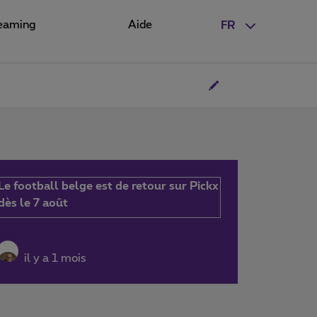
eaming
Aide
FR
Le football belge est de retour sur Pickx
dès le 7 août
il y a 1 mois