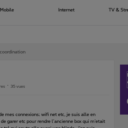
Mobile
Internet
TV & Str
coordination
res
35 vues
 mes connexions; wifi net etc, je suis alle en
e de garer etc pour rendre l’ancienne box qui m’etait