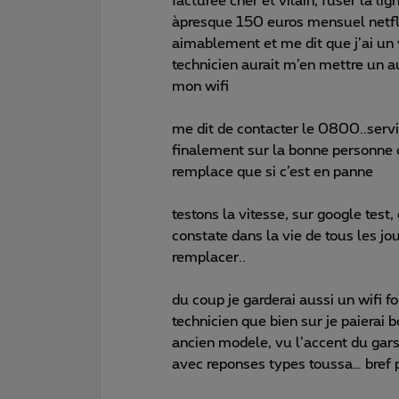
facturee cher et vilain, fuser la lig
àpresque 150 euros mensuel netflix 
aimablement et me dit que j’ai un
technicien aurait m’en mettre un a
mon wifi
me dit de contacter le 0800..servi
finalement sur la bonne personne ok
remplace que si c’est en panne
testons la vitesse, sur google test
constate dans la vie de tous les jou
remplacer..
du coup je garderai aussi un wifi f
technicien que bien sur je paierai
ancien modele, vu l’accent du gars
avec reponses types toussa… bref 