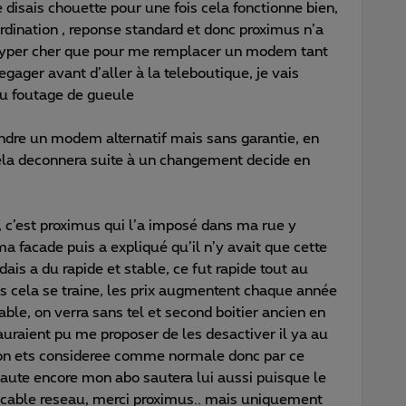
 disais chouette pour une fois cela fonctionne bien,
rdination , reponse standard et donc proximus n’a
hyper cher que pour me remplacer un modem tant
degager avant d’aller à la teleboutique, je vais
 du foutage de gueule
endre un modem alternatif mais sans garantie, en
 cela deconnera suite à un changement decide en
t, c’est proximus qui l’a imposé dans ma rue y
a facade puis a expliqué qu’il n’y avait que cette
ais a du rapide et stable, ce fut rapide tout au
cela se traine, les prix augmentent chaque année
able, on verra sans tel et second boitier ancien en
s auraient pu me proposer de les desactiver il ya au
ion ets consideree comme normale donc par ce
 saute encore mon abo sautera lui aussi puisque le
c cable reseau, merci proximus.. mais uniquement