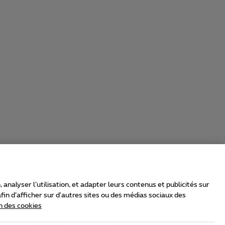
nalyser l’utilisation, et adapter leurs contenus et publicités sur
in d’afficher sur d'autres sites ou des médias sociaux des
n des cookies