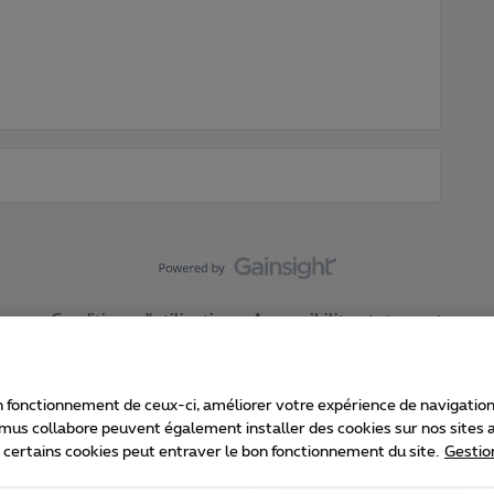
Conditions d'utilisation
Accessibility statement
 fonctionnement de ceux-ci, améliorer votre expérience de navigation, a
imus collabore peuvent également installer des cookies sur nos sites af
e certains cookies peut entraver le bon fonctionnement du site.
Gestio
Proximus
consommateur
Liste des prix et tarifs
Accessibilité