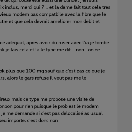
ne tel qui coute elle aussi une blinde , j’en suis
inclus, merci qui ? .. et la dame fait tout cela tres
 vieux modem pas compatbile avec la fibre que le
utre et que cela devrait ameliorer mon debit et
ce adequat, apres avoir du ruser avec l’ia je tombe
 je fais cela et la le type me dit ….non… on ne
, ok plus que 100 mg sauf que c’est pas ce que je
rs, alors le gars refuse il veut pas me le
oireux mais ce type me propose une visite de
 bonbon pour rien puisque le prob est le modem
 je me demande si c’est pas delocalisé as usual
peu importe, c’est donc non