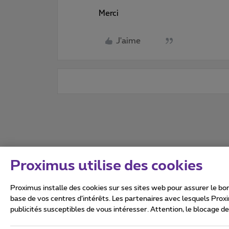
Merci
J'aime
Proximus utilise des cookies
Proximus installe des cookies sur ses sites web pour assurer le bon
base de vos centres d’intérêts. Les partenaires avec lesquels Prox
publicités susceptibles de vous intéresser. Attention, le blocage d
Tous droits réservés. ©
2026
Conditions générales, info 