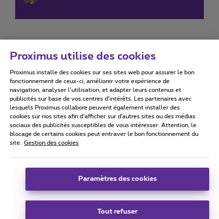
Proximus utilise des cookies
Proximus installe des cookies sur ses sites web pour assurer le bon
Conditions d'utilisation
Accessibility statement
fonctionnement de ceux-ci, améliorer votre expérience de
navigation, analyser l’utilisation, et adapter leurs contenus et
publicités sur base de vos centres d’intérêts. Les partenaires avec
lesquels Proximus collabore peuvent également installer des
cookies sur nos sites afin d’afficher sur d'autres sites ou des médias
sociaux des publicités susceptibles de vous intéresser. Attention, le
Tous droits réservés. ©
2026
Proximus
blocage de certains cookies peut entraver le bon fonctionnement du
site.
Gestion des cookies
Conditions générales, info consommateur
Liste des prix et tarifs
Accessibilité
Vie privée
Politique de gestion des cookies
Cookie manager
Coordonnées de l’entreprise
Paramètres des cookies
Ce site a été créé et est géré conformément au droit belge.
Boulevard du Roi Albert II 27 - B-1030 Bruxelles.
Tout refuser