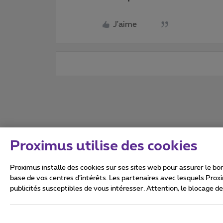
J'aime
Proximus utilise des cookies
Proximus installe des cookies sur ses sites web pour assurer le bon
base de vos centres d’intérêts. Les partenaires avec lesquels Prox
publicités susceptibles de vous intéresser. Attention, le blocage d
Tous droits réservés. ©
2026
Conditions générales, info 
Vie privée
Politique de ge
Ce site a été créé et est gér