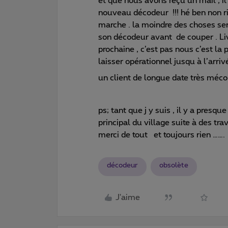
et que nous avons reçu un mail , il
nouveau décodeur !!! hé ben non ri
marche . la moindre des choses serai
son décodeur avant de couper . L
prochaine , c’est pas nous c’est la 
laisser opérationnel jusqu à l’arr
un client de longue date très méc
ps; tant que j y suis , il y a presq
principal du village suite à des tr
merci de tout et toujours rien …….
décodeur
obsolète
J'aime