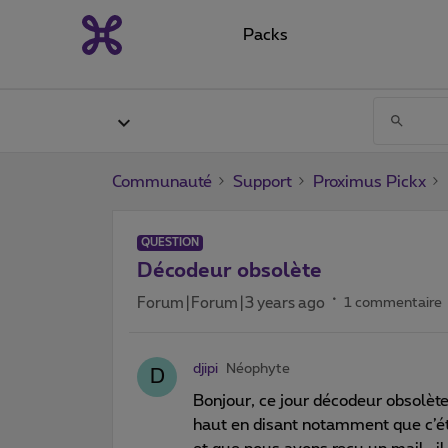
Packs
Communauté
Support
Proximus Pickx
QUESTION
Décodeur obsolète
Forum|Forum|3 years ago
1 commentaire
djipi
Néophyte
D
Bonjour, ce jour décodeur obsolète
haut en disant notamment que c’éta