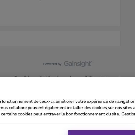
Conditions d'utilisation
Accessibility statement
 fonctionnement de ceux-ci, améliorer votre expérience de navigation, a
imus collabore peuvent également installer des cookies sur nos sites af
e certains cookies peut entraver le bon fonctionnement du site.
Gestio
Proximus
consommateur
Liste des prix et tarifs
Accessibilité
stion des cookies
Cookie manager
Coordonnées de l’entreprise
Ca
é conformément au droit belge.