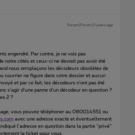
Forum|Forum|3 years ago
ts engendré. Par contre, je ne vois pas
 notre côtés et ceux-ci ne devrait pas avoir été
uand nous remplaçons les décodeurs obsolètes de
 courrier ne figure dans votre dossier et aucun
oyé et par ce fait, les décodeurs n’ont pas été
 donc s’agir d’une panne d’un décodeur en question ?
es 2 ?
village, vous pouvez téléphoner au 080014551 ou
us.com
avec une adresse exacte et éventuellement
ndiqué l’adresse en question dans la partie “privé”
rectement le ticket pour vous.