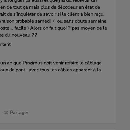
 y a longtemps aussi et que j’ai du recevoir un
en de tout ça mais plus de décodeur en état de
t de s’inquiéter de savoir si le client a bien reçu
ivraison probable samedi ( ou sans doute semaine
poste … facile ) Alors on fait quoi ? pas moyen de le
ivée du nouveau ??
ontent
ue un an que Proximus doit venir refaire le câblage
avaux de pont , avec tous les câbles apparent à la
Partager