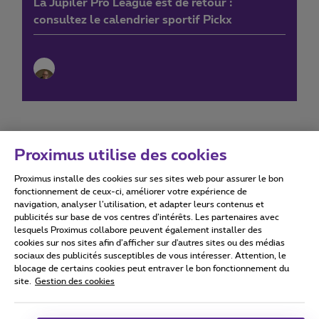
La Jupiler Pro League est de retour :
consultez le calendrier sportif Pickx
Proximus utilise des cookies
Proximus installe des cookies sur ses sites web pour assurer le bon
Conditions d'utilisation
Accessibility statement
fonctionnement de ceux-ci, améliorer votre expérience de
navigation, analyser l’utilisation, et adapter leurs contenus et
publicités sur base de vos centres d’intérêts. Les partenaires avec
lesquels Proximus collabore peuvent également installer des
cookies sur nos sites afin d’afficher sur d'autres sites ou des médias
sociaux des publicités susceptibles de vous intéresser. Attention, le
Tous droits réservés. ©
2026
Proximus
blocage de certains cookies peut entraver le bon fonctionnement du
site.
Gestion des cookies
Conditions générales, info consommateur
Liste des prix et tarifs
Accessibilité
Vie privée
Politique de gestion des cookies
Cookie manager