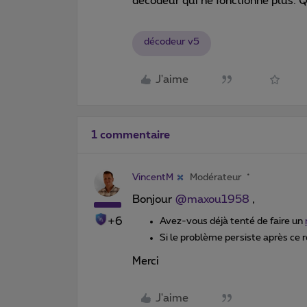
décodeur qui ne fonctionne plus. Qu
décodeur v5
J'aime
1 commentaire
VincentM
Modérateur
Bonjour
@maxou1958
,
+6
Avez-vous déjà tenté de faire un
Si le problème persiste après ce r
Merci
J'aime