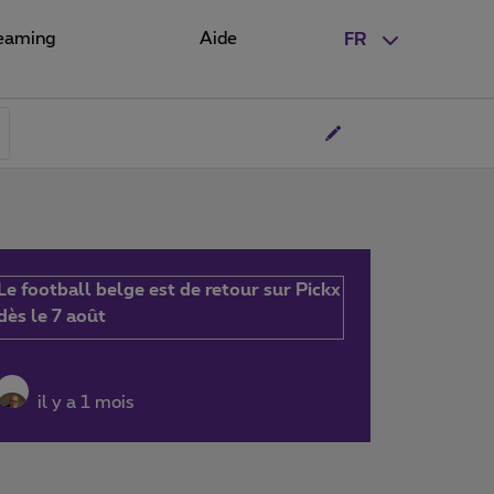
eaming
Aide
FR
Le football belge est de retour sur Pickx
dès le 7 août
il y a 1 mois