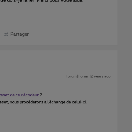
e dois-je faire? Merci pour votre aide.
Partager
Forum|Forum|2 years ago
reset de ce décodeur
?
eset, nous procéderons à l’échange de celui-ci.