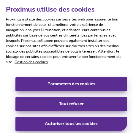
Proximus utilise des cookies
Proximus installe des cookies sur ses sites web pour assurer le bon
Conditions d'utilisation
Accessibility statement
fonctionnement de ceux-ci, améliorer votre expérience de
navigation, analyser l’utilisation, et adapter leurs contenus et
publicités sur base de vos centres d’intérêts. Les partenaires avec
lesquels Proximus collabore peuvent également installer des
cookies sur nos sites afin d’afficher sur d'autres sites ou des médias
sociaux des publicités susceptibles de vous intéresser. Attention, le
Tous droits réservés. ©
2026
Proximus
blocage de certains cookies peut entraver le bon fonctionnement du
site.
Gestion des cookies
Conditions générales, info consommateur
Liste des prix et tarifs
Accessibilité
Vie privée
Politique de gestion des cookies
Cookie manager
Coordonnées de l’entreprise
Paramètres des cookies
Ce site a été créé et est géré conformément au droit belge.
Boulevard du Roi Albert II 27 - B-1030 Bruxelles.
Tout refuser
Carrier & Wholesale Solutions
Autoriser tous les cookies
Proximus Group
|
Telindus
Jobs
|
Sitemap