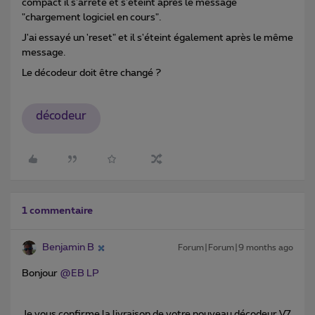
compact il s'arrête et s'éteint après le message
"chargement logiciel en cours".
J'ai essayé un 'reset" et il s'éteint également après le même
message.
Le décodeur doit être changé ?
décodeur
1 commentaire
Benjamin B
Forum|Forum|9 months ago
Bonjour ​
@EB LP
Je vous confirme la livraison de votre nouveau décodeur V7