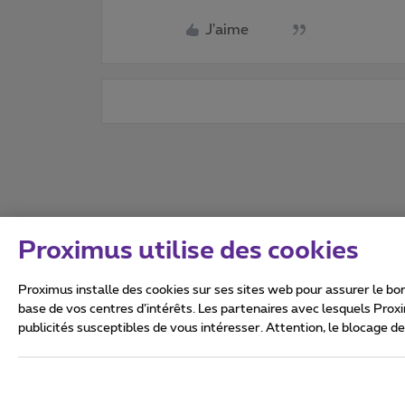
J'aime
Proximus utilise des cookies
Proximus installe des cookies sur ses sites web pour assurer le bon
base de vos centres d’intérêts. Les partenaires avec lesquels Prox
publicités susceptibles de vous intéresser. Attention, le blocage d
Tous droits réservés. ©
2026
Conditions générales, info 
Vie privée
Politique de ge
Ce site a été créé et est gér
Boulevard du Roi Albert II 27