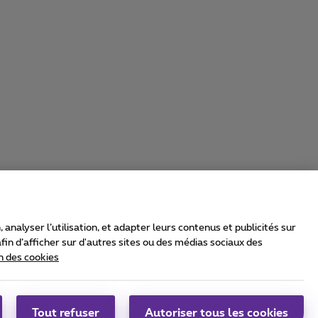
nalyser l’utilisation, et adapter leurs contenus et publicités sur
in d’afficher sur d'autres sites ou des médias sociaux des
n des cookies
rrier & Wholesale Solutions
oximus Group
|
Telindus
Tout refuser
Autoriser tous les cookies