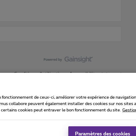
Conditions d'utilisation
Accessibility statement
 fonctionnement de ceux-ci, améliorer votre expérience de navigation, a
imus collabore peuvent également installer des cookies sur nos sites af
e certains cookies peut entraver le bon fonctionnement du site.
Gestio
Proximus
consommateur
Liste des prix et tarifs
Accessibilité
stion des cookies
Cookie manager
Coordonnées de l’entreprise
Ca
é conformément au droit belge.
Pr
Paramètres des cookies
 - B-1030 Bruxelles.