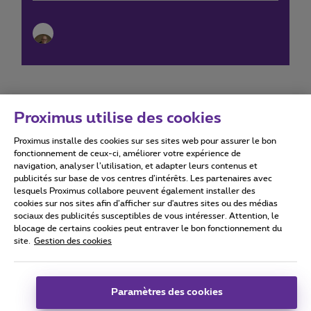
Proximus utilise des cookies
Proximus installe des cookies sur ses sites web pour assurer le bon
Conditions d'utilisation
Accessibility statement
fonctionnement de ceux-ci, améliorer votre expérience de
navigation, analyser l’utilisation, et adapter leurs contenus et
publicités sur base de vos centres d’intérêts. Les partenaires avec
lesquels Proximus collabore peuvent également installer des
cookies sur nos sites afin d’afficher sur d'autres sites ou des médias
sociaux des publicités susceptibles de vous intéresser. Attention, le
Tous droits réservés. ©
2026
Proximus
blocage de certains cookies peut entraver le bon fonctionnement du
site.
Gestion des cookies
Conditions générales, info consommateur
Liste des prix et tarifs
Accessibilité
Vie privée
Politique de gestion des cookies
Cookie manager
Coordonnées de l’entreprise
Paramètres des cookies
Ce site a été créé et est géré conformément au droit belge.