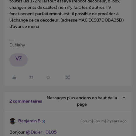
toutes les 1/2h; j’ai tout essayé (reboot décodeur, b-box,
changements de câbles) rien n’y fait; les 2 autres TV
fonctionnent parfaitement; est-il possible de procéder à
l’échange de ce décodeur, (adresse MAC EC937D0BA35D)
d’avance merci
D. Mahy
V7
Messages plus anciens en haut de la
2 commentaires
page
Benjamin B
Forum|Forum|2 years ago
Bonjour
@Didier_0105