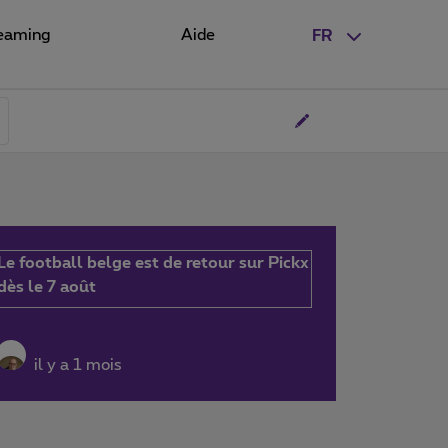
eaming
Aide
FR
Le football belge est de retour sur Pickx
dès le 7 août
il y a 1 mois