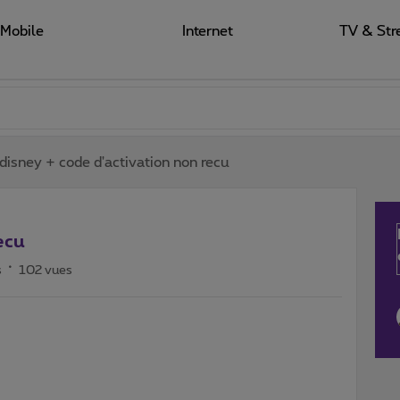
Mobile
Internet
TV & Str
disney + code d'activation non recu
ecu
s
102 vues