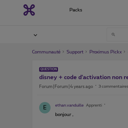
Packs
Communauté
Support
Proximus Pickx
QUESTION
disney + code d'activation non r
Forum|Forum|4 years ago
3 commentaire
ethan.vanduille
Apprenti
E
bonjour ,