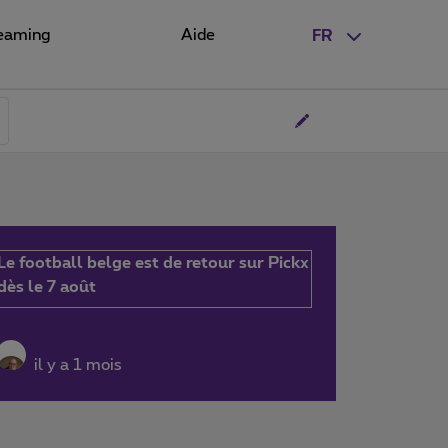
eaming
Aide
FR
Le football belge est de retour sur Pickx
dès le 7 août
il y a 1 mois