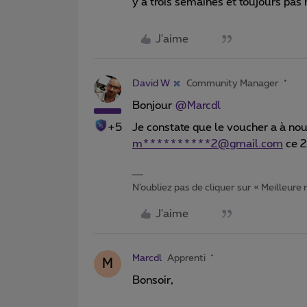
y a trois semaines et toujours pas
J'aime
David W
Community Manager
Bonjour
@Marcdl
+5
Je constate que le voucher a à no
m**********2@gmail.com
ce 2
N’oubliez pas de cliquer sur « Meilleure
J'aime
Marcdl
Apprenti
M
Bonsoir,