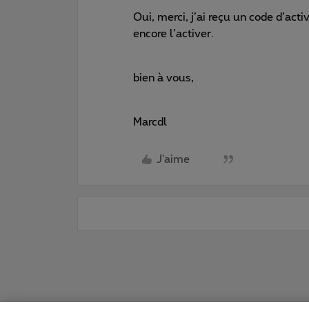
Oui, merci, j’ai reçu un code d’ac
encore l’activer.
bien à vous,
Marcdl
J'aime