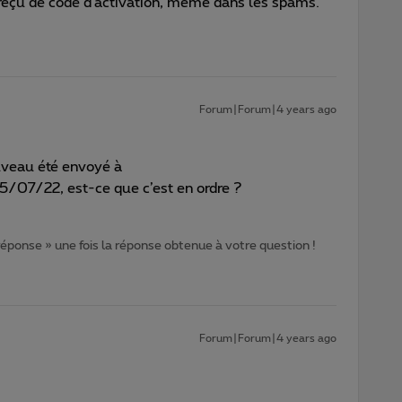
 reçu de code d'activation, même dans les spams.
Forum|Forum|4 years ago
uveau été envoyé à
5/07/22, est-ce que c’est en ordre ?
 réponse » une fois la réponse obtenue à votre question !
Forum|Forum|4 years ago