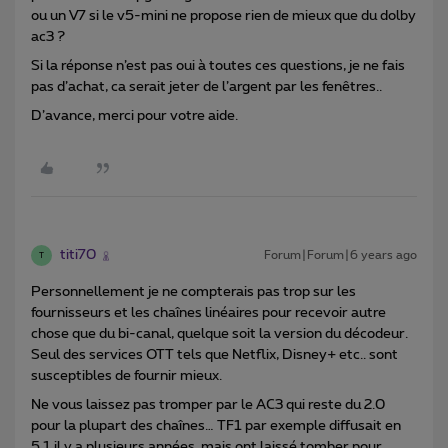
ou un V7 si le v5-mini ne propose rien de mieux que du dolby
ac3 ?
Si la réponse n’est pas oui à toutes ces questions, je ne fais
pas d’achat, ca serait jeter de l’argent par les fenêtres..
D’avance, merci pour votre aide.
titi70
Forum|Forum|6 years ago
T
Personnellement je ne compterais pas trop sur les
fournisseurs et les chaînes linéaires pour recevoir autre
chose que du bi-canal, quelque soit la version du décodeur.
Seul des services OTT tels que Netflix, Disney+ etc.. sont
susceptibles de fournir mieux.
Ne vous laissez pas tromper par le AC3 qui reste du 2.0
pour la plupart des chaînes… TF1 par exemple diffusait en
5.1 il y a plusieurs années, mais ont laissé tomber pour