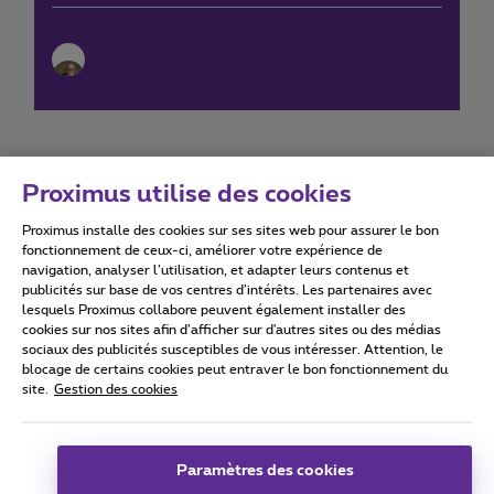
Proximus utilise des cookies
Proximus installe des cookies sur ses sites web pour assurer le bon
Conditions d'utilisation
Accessibility statement
fonctionnement de ceux-ci, améliorer votre expérience de
navigation, analyser l’utilisation, et adapter leurs contenus et
publicités sur base de vos centres d’intérêts. Les partenaires avec
lesquels Proximus collabore peuvent également installer des
cookies sur nos sites afin d’afficher sur d'autres sites ou des médias
sociaux des publicités susceptibles de vous intéresser. Attention, le
Tous droits réservés. ©
2026
Proximus
blocage de certains cookies peut entraver le bon fonctionnement du
site.
Gestion des cookies
Conditions générales, info consommateur
Liste des prix et tarifs
Accessibilité
Vie privée
Politique de gestion des cookies
Cookie manager
Coordonnées de l’entreprise
Paramètres des cookies
Ce site a été créé et est géré conformément au droit belge.