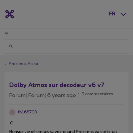
FR
Proximus Pickx
Dolby Atmos sur decodeur v6 v7
9 commentaires
Forum|Forum|6 years ago
fb168793
F
O
Bonsoir , je désirerais savoir quand Proximus va sortir un