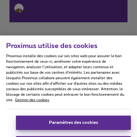
Proximus utilise des cookies
Proximus installe des cookies sur ses sites web pour assurer le bon
Conditions d'utilisation
Accessibility statement
fonctionnement de ceux-ci, améliorer votre expérience de
navigation, analyser l’utilisation, et adapter leurs contenus et
publicités sur base de vos centres d’intérêts. Les partenaires avec
lesquels Proximus collabore peuvent également installer des
cookies sur nos sites afin d’afficher sur d'autres sites ou des médias
sociaux des publicités susceptibles de vous intéresser. Attention, le
Tous droits réservés. ©
2026
Proximus
blocage de certains cookies peut entraver le bon fonctionnement du
site.
Gestion des cookies
Conditions générales, info consommateur
Liste des prix et tarifs
Accessibilité
Vie privée
Politique de gestion des cookies
Cookie manager
Coordonnées de l’entreprise
Paramètres des cookies
Ce site a été créé et est géré conformément au droit belge.
Boulevard du Roi Albert II 27 - B-1030 Bruxelles.