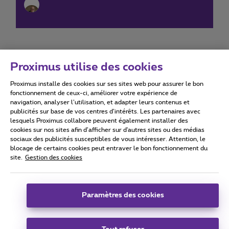
Proximus utilise des cookies
Proximus installe des cookies sur ses sites web pour assurer le bon
Conditions d'utilisation
Accessibility statement
fonctionnement de ceux-ci, améliorer votre expérience de
navigation, analyser l’utilisation, et adapter leurs contenus et
publicités sur base de vos centres d’intérêts. Les partenaires avec
lesquels Proximus collabore peuvent également installer des
cookies sur nos sites afin d’afficher sur d'autres sites ou des médias
sociaux des publicités susceptibles de vous intéresser. Attention, le
Tous droits réservés. ©
2026
Proximus
blocage de certains cookies peut entraver le bon fonctionnement du
site.
Gestion des cookies
Conditions générales, info consommateur
Liste des prix et tarifs
Accessibilité
Vie privée
Politique de gestion des cookies
Cookie manager
Coordonnées de l’entreprise
Paramètres des cookies
Ce site a été créé et est géré conformément au droit belge.
Boulevard du Roi Albert II 27 - B-1030 Bruxelles.