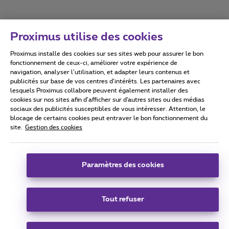
Proximus utilise des cookies
Proximus installe des cookies sur ses sites web pour assurer le bon
Conditions d'utilisation
Accessibility statement
fonctionnement de ceux-ci, améliorer votre expérience de
navigation, analyser l’utilisation, et adapter leurs contenus et
publicités sur base de vos centres d’intérêts. Les partenaires avec
lesquels Proximus collabore peuvent également installer des
cookies sur nos sites afin d’afficher sur d'autres sites ou des médias
sociaux des publicités susceptibles de vous intéresser. Attention, le
Tous droits réservés. ©
2026
Proximus
blocage de certains cookies peut entraver le bon fonctionnement du
site.
Gestion des cookies
Conditions générales, info consommateur
Liste des prix et tarifs
Accessibilité
Vie privée
Politique de gestion des cookies
Cookie manager
Coordonnées de l’entreprise
Paramètres des cookies
Ce site a été créé et est géré conformément au droit belge.
Boulevard du Roi Albert II 27 - B-1030 Bruxelles.
Tout refuser
Carrier & Wholesale Solutions