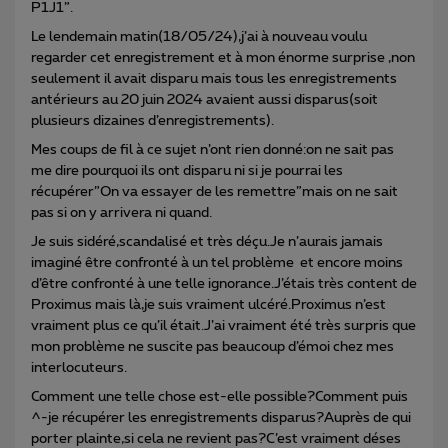
P1J1”.
Le lendemain matin(18/05/24),j’ai à nouveau voulu
regarder cet enregistrement et à mon énorme surprise ,non
seulement il avait disparu mais tous les enregistrements
antérieurs au 20 juin 2024 avaient aussi disparus(soit
plusieurs dizaines d’enregistrements).
Mes coups de fil à ce sujet n’ont rien donné:on ne sait pas
me dire pourquoi ils ont disparu ni si je pourrai les
récupérer”On va essayer de les remettre”mais on ne sait
pas si on y arrivera ni quand.
Je suis sidéré,scandalisé et très déçu.Je n’aurais jamais
imaginé être confronté à un tel problème et encore moins
d’être confronté à une telle ignorance.J’étais très content de
Proximus mais là,je suis vraiment ulcéré.Proximus n’est
vraiment plus ce qu’il était.J’ai vraiment été très surpris que
mon problème ne suscite pas beaucoup d’émoi chez mes
interlocuteurs.
Comment une telle chose est-elle possible?Comment puis
^-je récupérer les enregistrements disparus?Auprès de qui
porter plainte,si cela ne revient pas?C’est vraiment déses