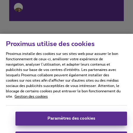
Proximus utilise des cookies
Proximus installe des cookies sur ses sites web pour assurer le bon
Conditions d'utilisation
Accessibility statement
fonctionnement de ceux-ci, améliorer votre expérience de
navigation, analyser l’utilisation, et adapter leurs contenus et
publicités sur base de vos centres d’intérêts. Les partenaires avec
lesquels Proximus collabore peuvent également installer des
cookies sur nos sites afin d’afficher sur d'autres sites ou des médias
sociaux des publicités susceptibles de vous intéresser. Attention, le
Tous droits réservés. ©
2026
Proximus
blocage de certains cookies peut entraver le bon fonctionnement du
site.
Gestion des cookies
Conditions générales, info consommateur
Liste des prix et tarifs
Accessibilité
Vie privée
Politique de gestion des cookies
Cookie manager
Coordonnées de l’entreprise
Paramètres des cookies
Ce site a été créé et est géré conformément au droit belge.
Boulevard du Roi Albert II 27 - B-1030 Bruxelles.