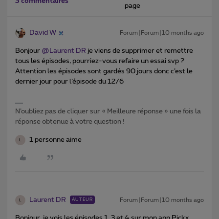
3 commentaires
page
David W
Forum|Forum|10 months ago
Bonjour ​
@Laurent DR
je viens de supprimer et remettre
tous les épisodes, pourriez-vous refaire un essai svp ?
Attention les épisodes sont gardés 90 jours donc c’est le
dernier jour pour l’épisode du 12/6
N’oubliez pas de cliquer sur « Meilleure réponse » une fois la
réponse obtenue à votre question !
1 personne aime
L
Laurent DR
Forum|Forum|10 months ago
AUTEUR
L
Bonjour, je vois les épisodes 1, 3 et 4 sur mon app Pickx.