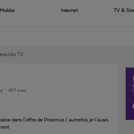
Mobile
Internet
TV & Str
equidia TV
es
877 vues
haîne dans l'offre de Proximus ( autrefois je l'avais
iment