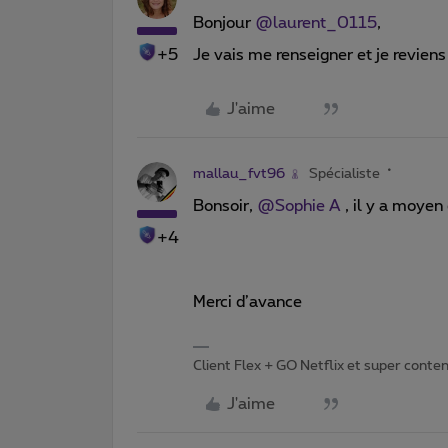
Bonjour
@laurent_0115
,
+5
Je vais me renseigner et je reviens
J'aime
mallau_fvt96
Spécialiste
Bonsoir,
@Sophie A
, il y a moyen 
+4
Merci d’avance
Client Flex + GO Netflix et super content 
J'aime