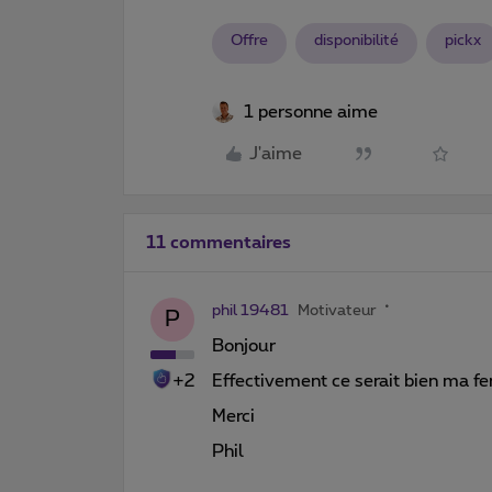
Offre
disponibilité
pickx
1 personne aime
J'aime
11 commentaires
phil 19481
Motivateur
P
Bonjour
+2
Effectivement ce serait bien ma f
Merci
Phil