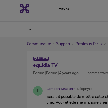
Packs
Communauté
Support
Proximus Pickx
QUESTION
equidia TV
Forum|Forum|4 years ago
11 commentair
Lambert Kelleterr
Néophyte
L
Serait il possible de mettre cette c
chez Voo) et elle me manque vra