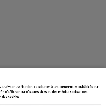
nalyser l’utilisation, et adapter leurs contenus et publicités sur
in d’afficher sur d'autres sites ou des médias sociaux des
n des cookies