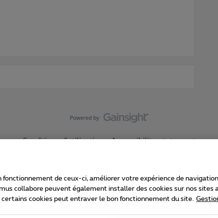
Conditions d'utilisation
Accessibility statement
 fonctionnement de ceux-ci, améliorer votre expérience de navigation, a
imus collabore peuvent également installer des cookies sur nos sites af
e certains cookies peut entraver le bon fonctionnement du site.
Gestio
Proximus
consommateur
Liste des prix et tarifs
Accessibilité