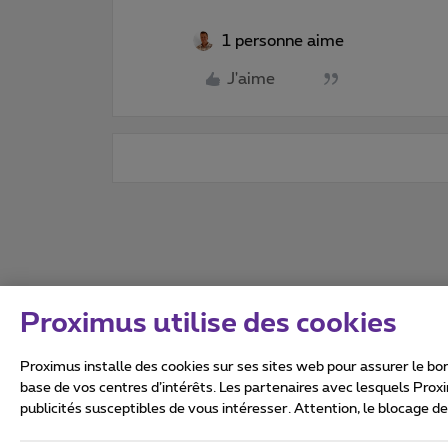
1 personne aime
J'aime
Proximus utilise des cookies
Proximus installe des cookies sur ses sites web pour assurer le bon
base de vos centres d’intérêts. Les partenaires avec lesquels Prox
publicités susceptibles de vous intéresser. Attention, le blocage d
Tous droits réservés. ©
2026
Conditions générales, info 