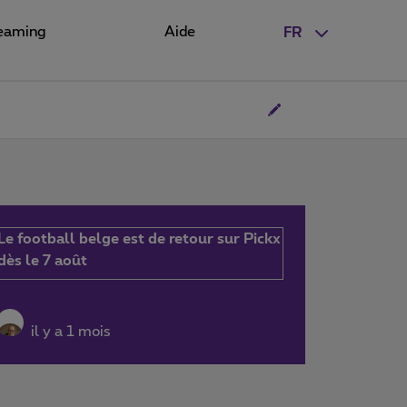
eaming
Aide
FR
Le football belge est de retour sur Pickx
dès le 7 août
il y a 1 mois