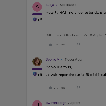
alloja
Spécialiste
A
Pour la RAI, merci de rester dans le
+6
BXL • Flex+ Ultra Fiber + V7c & Apple 
J'aime
Sophie A
Modérateur
Bonjour à tous,
+5
Je vais répondre sur le fil dédié pu
J'aime
dweverbergh
Apprenti
D